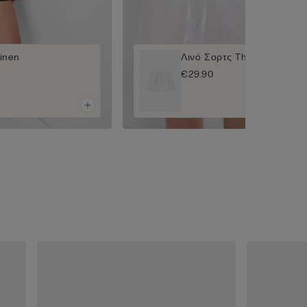
inen
Λινό Σορτς The Pure Linen
€29.90