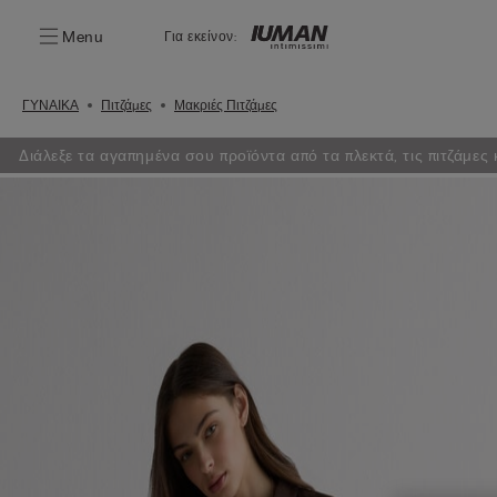
Menu
Για εκείνον:
ΓΥΝΑΙΚΑ
Πιτζάμες
Μακριές Πιτζάμες
Διάλεξε τα αγαπημένα σου προϊόντα από τα πλεκτά, τις πιτζάμε
φθηνότερο είναι δωρεάν!