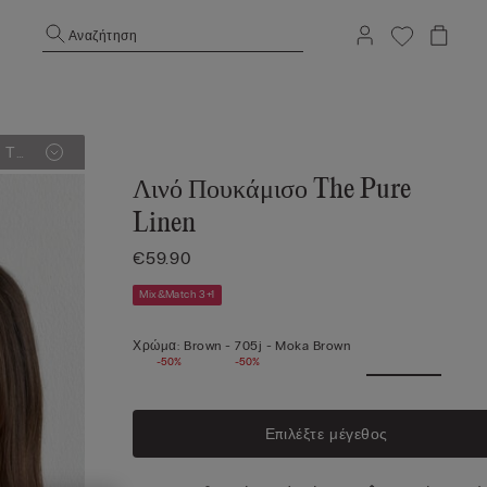
Αναζήτηση
 Το
Λινό Πουκάμισο The Pure
Linen
€59.90
Mix&Match 3+1
Χρώμα:
Brown -
705j - Moka Brown
-50%
-50%
Επιλέξτε μέγεθος