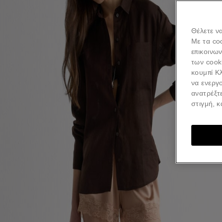
Θέλετε να
Με τα co
επικοινω
των cook
κουμπί Κλ
να ενεργο
ανατρέξτ
στιγμή, 