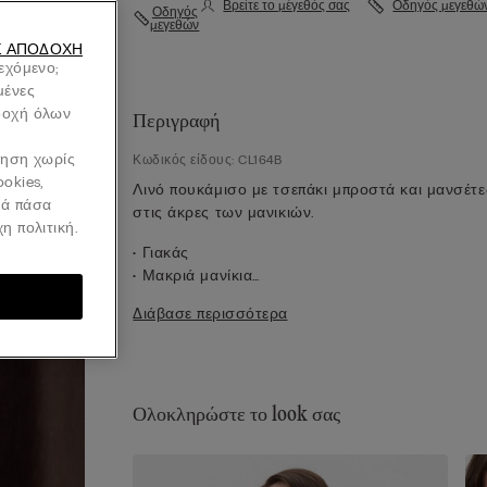
Βρείτε το μέγεθός σας
Οδηγός μεγεθώ
Οδηγός
μεγεθών
Σ ΑΠΟΔΟΧΉ
ιεχόμενο;
μένες
οδοχή όλων
Περιγραφή
ήγηση χωρίς
Κωδικός είδους: CL164B
ookies,
Λινό πουκάμισο με τσεπάκι μπροστά και μανσέτε
νά πάσα
στις άκρες των μανικιών.
η πολιτική.
• Γιακάς
• Μακριά μανίκια
• Κούμπωμα στο κέντρο μπροστά
Διάβασε περισσότερα
• Ωμίτης και πιέτα στην πλάτη
• Κανονική εφαρμογή
• 100% λινό ύφασμα
• Το μοντέλο έχει ύψος 175 εκ. και φοράει μέγεθο
Ολοκληρώστε το look σας