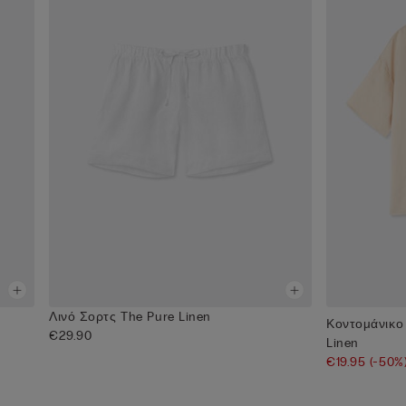
Λινό Σορτς The Pure Linen
Κοντομάνικο
€29.90
Linen
€19.95
(-50%