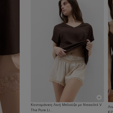
Κοντομάνικη Λινή Μπλούζα με Ντεκολτέ V
Λι
The Pure Li...
€2