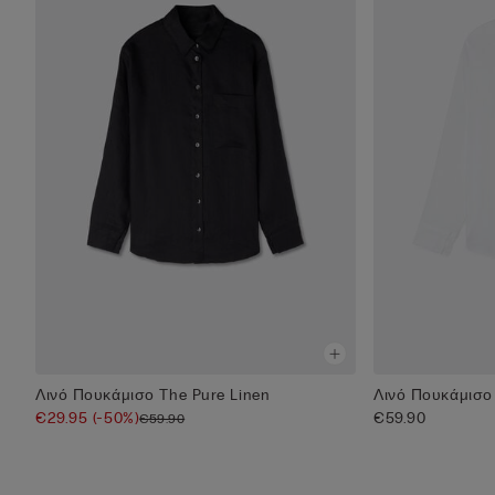
Λινό Πουκάμισο The Pure Linen
Λινό Πουκάμισο 
€29.95
(-50%)
€59.90
€59.90