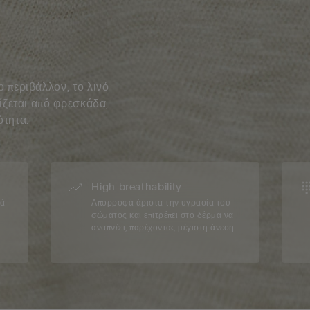
 περιβάλλον, το λινό
ίζεται από φρεσκάδα,
ότητα.
High breathability
ιά
Απορροφά άριστα την υγρασία του
σώματος και επιτρέπει στο δέρμα να
αναπνέει, παρέχοντας μέγιστη άνεση.