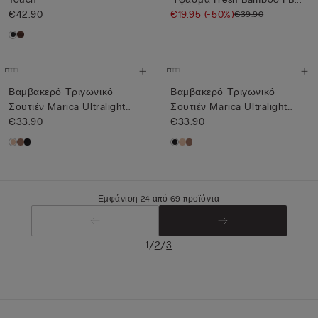
€42.90
€19.95
(-50%)
€39.90
Βαμβακερό Τριγωνικό
Βαμβακερό Τριγωνικό
Σουτιέν Marica Ultralight
Σουτιέν Marica Ultralight
Cott...
€33.90
Cott...
€33.90
Εμφάνιση 24 από 69 προϊόντα
/
/
1
2
3