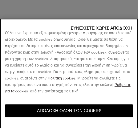
ΣΥΝΕΧΊΣΤΕ ΧΩΡΊΣ ΑΠΟΔΟΧΉ
Θέλετε να έχετε μια εξατομικευμένη εμπειρία περιήγησης σε αποκλειστικό
περιεχόμενο; Με τα cookies δημιουργίας προφίλ είμαστε σε θέση να
παρέχουμε εξατομικευμένες επικοινωνίες και περιεχόμενο διαφημίσεων.
Κάνοντας κλικ στην επιλογή «Αποδοχή όλων των cookies», συμφωνείτε
με τη χρήση των cookies. Διαφορετικά, πατήστε το κουμπί Κλείσιμο, για
να κλείσετε αυτό το πλαίσιο και να συνεχίσετε την περιήγηση χωρίς να
ενεργοποιήσετε τα cookies. Για περισσότερες πληροφορίες σχετικά με τα
cookies, ανατρέξτε στην
Πολιτική cookies
. Μπορείτε να αλλάξετε τις
προτιμήσεις σας ανά πάσα στιγμή, κάνοντας κλικ στην επιλογή
Ρυθμίσεις
για τα cookies
από την αντίστοιχη πολιτική.
ΑΠΟΔΟΧΉ ΌΛΩΝ ΤΩΝ COOKIES
Επισκεφθείτε το online
United States
κατάστημα για τη χώρα σας: