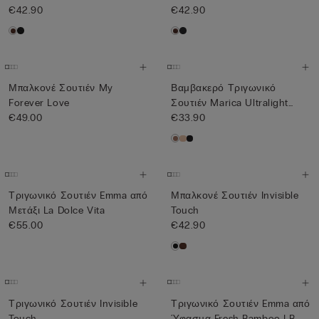
€42.90
€42.90
Μπαλκονέ Σουτιέν My
Βαμβακερό Τριγωνικό
Forever Love
Σουτιέν Marica Ultralight
€49.00
Cott...
€33.90
Τριγωνικό Σουτιέν Emma από
Μπαλκονέ Σουτιέν Invisible
Μετάξι La Dolce Vita
Touch
€55.00
€42.90
Τριγωνικό Σουτιέν Invisible
Τριγωνικό Σουτιέν Emma από
Touch
Ύφασμα Fresh Bamboo I B...