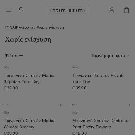
ΓΥΝΑΙΚΑ
Σουτιέν
Χωρίς ενίσχυση
Χωρίς ενίσχυση
Φίλτρο
Ταξινόμηση κατά
Νέο
Νέο
Τριγωνικό Σουτιέν Marica
Τριγωνικό Σουτιέν Elevate
Brighten Your Day
Your Day
€39.90
€39.90
Νέο
Νέο
Τριγωνικό Σουτιέν Marica
Μπαλκονέ Σουτιέν Denise με
Wildest Dreams
Print Pretty Flowers
€39.90
€42.90