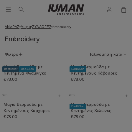
ΑΝΔΡΑΣ
Μαγιό
ΣΥΛΛΟΓΕΣ
Embroidery
Embroidery
Φίλτρο
Ταξινόμηση κατά
Μαγιό Βερμούδα με
Μαγιό Βερμούδα με
Bestseller
Dad&Son
Dad&Son
Κεντημένα Φλαμίνγκο
Κεντημένους Κάβουρες
€78.00
€78.00
Μαγιό Βερμούδα με
Μαγιό Βερμούδα με
Dad&Son
Κεντημένους Καρχαρίες
Κεντημένες Χελώνες
€78.00
€78.00