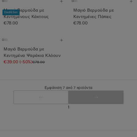
Μαγιό Βερμούδα με
Μαγιό Βερμούδα με
Dad&Son
Κεντημένους Κάκτους
Κεντημένες Πάπιες
€78.00
€78.00
Μαγιό Βερμούδα με
Κεντημένα Ψαράκια Κλόουν
€39.00
(-50%)
€78.00
Εμφάνιση 7 από 7 προϊόντα
1