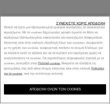
ΣΥΝΕΧΊΣΤΕ ΧΩΡΊΣ ΑΠΟΔΟΧΉ
Θέλετε να έχετε μια εξατομικευμένη εμπειρία περιήγησης σε αποκλειστικό
περιεχόμενο; Με τα cookies δημιουργίας προφίλ είμαστε σε θέση να
παρέχουμε εξατομικευμένες επικοινωνίες και περιεχόμενο διαφημίσεων.
Κάνοντας κλικ στην επιλογή «Αποδοχή όλων των cookies», συμφωνείτε
με τη χρήση των cookies. Διαφορετικά, πατήστε το κουμπί Κλείσιμο, για
να κλείσετε αυτό το πλαίσιο και να συνεχίσετε την περιήγηση χωρίς να
ενεργοποιήσετε τα cookies. Για περισσότερες πληροφορίες σχετικά με τα
cookies, ανατρέξτε στην
Πολιτική cookies
. Μπορείτε να αλλάξετε τις
προτιμήσεις σας ανά πάσα στιγμή, κάνοντας κλικ στην επιλογή
Ρυθμίσεις
για τα cookies
από την αντίστοιχη πολιτική.
ΑΠΟΔΟΧΉ ΌΛΩΝ ΤΩΝ COOKIES
Επισκεφθείτε το online
United States
κατάστημα για τη χώρα σας: