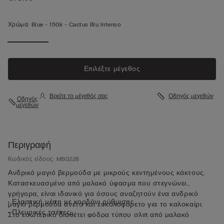
Χρώμα:
Blue -
150k - Cactus Blu Intenso
Επιλέξτε μέγεθος
Βρείτε το μέγεθός σας
Οδηγός μεγεθών
Οδηγός
μεγεθών
Περιγραφή
Κωδικός είδους: MB0228
Ανδρικό μαγιό βερμούδα με μικρούς κεντημένους κάκτους.
Κατασκευασμένο από μαλακό ύφασμα που στεγνώνει
γρήγορα, είναι ιδανικό για όσους αναζητούν ένα ανδρικό
• Ελαστική μέση με κορδόνι ρύθμισης
μαγιό βερμούδα άνετο και ευκολοφόρετο για το καλοκαίρι.
• Πλευρικές τσέπες
Στο εσωτερικό διαθέτει φόδρα τύπου σλιπ από μαλακό
• Τσέπη πίσω με κλείσιμο με μαγνήτη