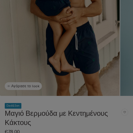
Αγόρασε το look
Dad&Son
Μαγιό Βερμούδα με Κεντημένους
Κάκτους
€78.00