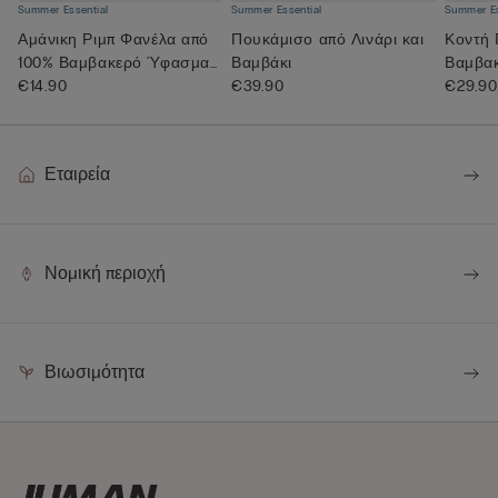
Summer Essential
Summer Essential
Summer Es
Αμάνικη Ριμπ Φανέλα από
Πουκάμισο από Λινάρι και
Κοντή 
100% Βαμβακερό Ύφασμα
Βαμβάκι
Βαμβα
Supe...
€14.90
€39.90
Superi
€29.90
Εταιρεία
Νομική περιοχή
Βιωσιμότητα