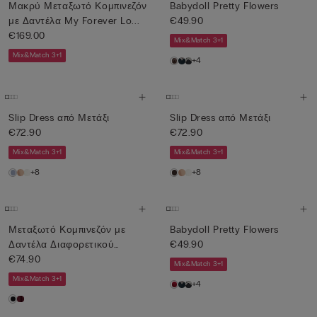
Μακρύ Μεταξωτό Κομπινεζόν
Babydoll Pretty Flowers
με Δαντέλα My Forever Lo...
€49.90
€169.00
Mix&Match 3+1
Mix&Match 3+1
+4
Slip Dress από Μετάξι
Slip Dress από Μετάξι
€72.90
€72.90
Mix&Match 3+1
Mix&Match 3+1
+8
+8
Μεταξωτό Κομπινεζόν με
Babydoll Pretty Flowers
Δαντέλα Διαφορετικού
€49.90
Χρώματ...
€74.90
Mix&Match 3+1
Mix&Match 3+1
+4