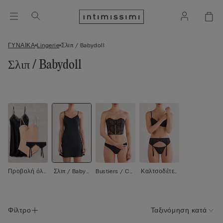
ΓΥΝΑΙΚΑ
Lingerie
Σλιπ / Babydoll
Σλιπ / Babydoll
Προβολή όλ
Σλιπ / Babyd
Bustiers / Cor
Καλτσοδέτες
ων
oll
sets
/ Ζαρτιέρες
Φίλτρο
Ταξινόμηση κατά