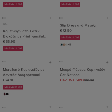
Mix&Match 3+1
Mix&Match 3+1
Νέο
Slip Dress από Μετάξι
€72.90
Κομπινεζόν από Σατέν
Βισκόζη με Print Fanciful
Mix&Match 3+1
Flo...
€65.90
+8
Mix&Match 3+1
Μεταξωτό Κομπινεζόν με
Μακρύ Φόρεμα Κομπινεζόν
Δαντέλα Διαφορετικού
Get Noticed
Χρώματ...
€74.90
€42.95
(-50%)
€85.90
Mix&Match 3+1