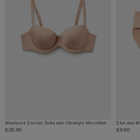
Μπαλκονέ Σουτιέν Sofia από Ultralight Microfiber
Σλιπ από M
€35.90
€9.90