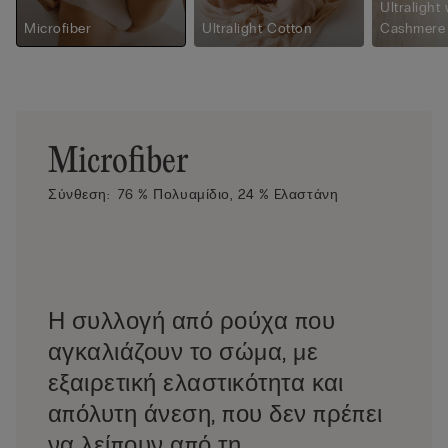
Ultralight 
Microfiber
Ultralight Cotton
Cashmere
Microfiber
Σύνθεση:
76 % Πολυαμίδιο,
24 % Eλαστάνη
Η συλλογή από ρούχα που
αγκαλιάζουν το σώμα, με
εξαιρετική ελαστικότητα και
απόλυτη άνεση, που δεν πρέπει
να λείπουν από τη