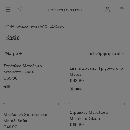
ΓΥΝΑΙΚΑ
Σουτιέν
ΣΥΛΛΟΓΕΣ
Basic
Basic
Φίλτρο
Ταξινόμηση κατά
Στράπλες Μεταξωτό
Emma Σουτιέν Τρίγωνο από
Μπούστο Giada
Μετάξι
€65.90
€42.90
+2
Στράπλες Μεταξωτό
Μπαλκονέ Σουτιέν από
Μπούστο Giada
Μετάξι Sofia
€65.90
€49.90