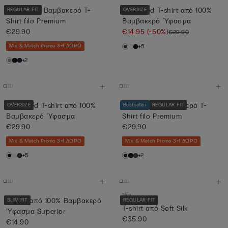
Μερσεριζέ Βαμβακερό T-
Oversized T-shirt από 100%
REGULAR FIT
OVERSIZE
Shirt filo Premium
Βαμβακερό Ύφασμα
€29.90
€14.95
(-50%)
€29.90
Mix & Match Promo 3+1 ΔΩΡΟ
+5
+2
Oversized T-shirt από 100%
Μερσεριζέ Βαμβακερό T-
OVERSIZE
Bestseller
REGULAR FIT
Βαμβακερό Ύφασμα
Shirt filo Premium
€29.90
€29.90
Mix & Match Promo 3+1 ΔΩΡΟ
Mix & Match Promo 3+1 ΔΩΡΟ
+5
+2
Νέο
T-shirt από 100% Βαμβακερό
SLIM FIT
REGULAR FIT
T-shirt από Soft Silk
Ύφασμα Superior
€35.90
€14.90