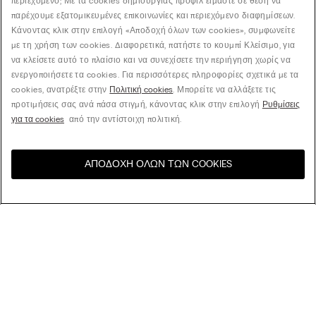
περιεχόμενο; Με τα cookies δημιουργίας προφίλ είμαστε σε θέση να
παρέχουμε εξατομικευμένες επικοινωνίες και περιεχόμενο διαφημίσεων.
Κάνοντας κλικ στην επιλογή «Αποδοχή όλων των cookies», συμφωνείτε
με τη χρήση των cookies. Διαφορετικά, πατήστε το κουμπί Κλείσιμο, για
να κλείσετε αυτό το πλαίσιο και να συνεχίσετε την περιήγηση χωρίς να
ενεργοποιήσετε τα cookies. Για περισσότερες πληροφορίες σχετικά με τα
cookies, ανατρέξτε στην
Πολιτική cookies
. Μπορείτε να αλλάξετε τις
προτιμήσεις σας ανά πάσα στιγμή, κάνοντας κλικ στην επιλογή
Ρυθμίσεις
για τα cookies
από την αντίστοιχη πολιτική.
ΑΠΟΔΟΧΉ ΌΛΩΝ ΤΩΝ COOKIES
Επισκεφθείτε το online
United States
κατάστημα για τη χώρα σας:
Ταξινόμηση κατά
Βest Sellers
Tιμή Υψηλή σε Χαμηλή
Εταιρεία
Tιμή Χαμηλή σε Υψηλή
Νέες Αφίξεις