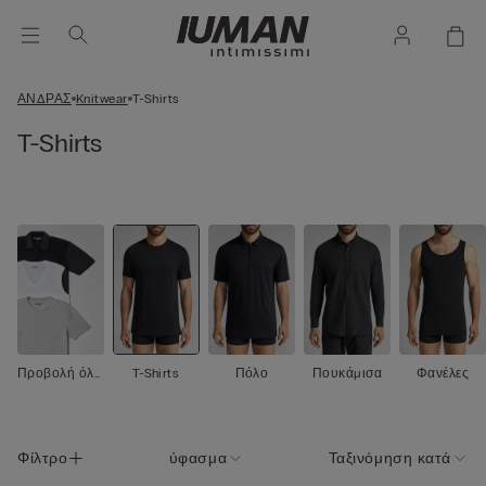
ΑΝΔΡΑΣ
Knitwear
T-Shirts
T-Shirts
Προβολή όλ
T-Shirts
Πόλο
Πουκάμισα
Φανέλες
ων
Φίλτρο
ύφασμα
Ταξινόμηση κατά