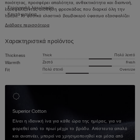
ποιότητας, προσφέρει απαλότητα, ανθεκτικότητα και διαπνοή,
• Στρογγυλή λαιμόκοψη
εξασφαλίζοντας αίσθηση φρεσκάδας που διαρκεί όλη την
• Κοντά μανίκια
ημέρα. Το φυσικά ελαστικό βαμβακερό ύφασμα εξασφαλίζει
• Εφαρμοστή εφαρμογή
άψογη εφαρμογή που προσαρμόζεται τέλεια στις γραμμές του
Διάβασε περισσότερα
• Το μοντέλο έχει ύψος 185 εκ. και φοράει μέγεθος L
σώματος, προσφέροντας συνεχή ελευθερία κινήσεων. Αυτό
το κοντομάνικο βαμβακερό μπλουζάκι ξεχωρίζει για την
Χαρακτηριστικά προϊόντος
απλότητα και την πρακτικότητά του, καθιστώντας το ιδανικό
τόσο ως εσώρουχο όσο και ως t-shirt για εξωτερική χρήση.
Thick
Πολύ λεπτό
Thickness
Ζεστό
Fresh
Warmth
Πολύ στενό
Oversize
Fit
Superior Cotton
Είναι η ιδανική ίνα για κάθε ώρα της ημέρας, για να
φορεθεί από το πρωί μέχρι το βράδυ. Απίστευτα απαλό
και αναπνέει, μπορεί να χρησιμοποιηθεί και μέσα από