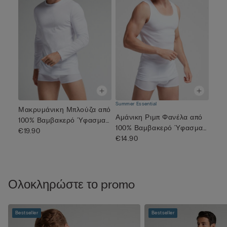
Summer Essential
Μακρυμάνικη Μπλούζα από
Αμάνικη Ριμπ Φανέλα από
100% Βαμβακερό Ύφασμα
100% Βαμβακερό Ύφασμα
Supe...
€19.90
Supe...
€14.90
Ολοκληρώστε το promo
Bestseller
Bestseller