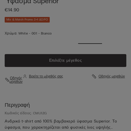
Ύφασμα Superior
€14.90
Mix & Match Promo 3+1 ΔΩΡΟ
Χρώμα:
White -
001 - Bianco
Επιλέξτε μέγεθος
Βρείτε το μέγεθός σας
Οδηγός μεγεθών
Οδηγός
μεγεθών
Περιγραφή
Κωδικός είδους: CMU12G
Ανδρικό t-shirt από 100% βαμβακερό ύφασμα Superior. Το
ύφασμα, που χαρακτηρίζεται από φυσικές ίνες υψηλής