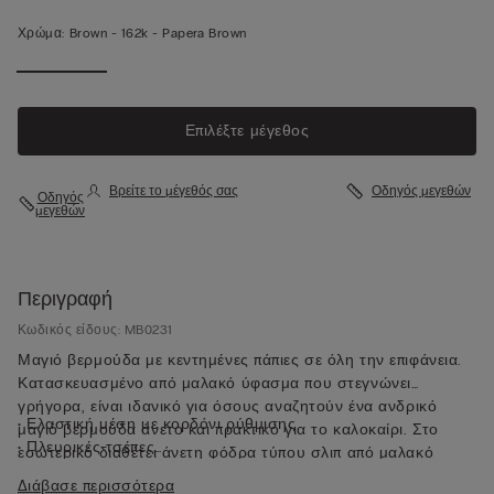
Χρώμα:
Brown -
162k - Papera Brown
Επιλέξτε μέγεθος
Βρείτε το μέγεθός σας
Οδηγός μεγεθών
Οδηγός
μεγεθών
Περιγραφή
Κωδικός είδους: MB0231
Μαγιό βερμούδα με κεντημένες πάπιες σε όλη την επιφάνεια.
Κατασκευασμένο από μαλακό ύφασμα που στεγνώνει
γρήγορα, είναι ιδανικό για όσους αναζητούν ένα ανδρικό
• Ελαστική μέση με κορδόνι ρύθμισης
μαγιό βερμούδα άνετο και πρακτικό για το καλοκαίρι. Στο
• Πλευρικές τσέπες
εσωτερικό διαθέτει άνετη φόδρα τύπου σλιπ από μαλακό
• Τσέπη πίσω με κλείσιμο με μαγνήτη
ύφασμα από μικροΐνες, στο ίδιο χρώμα με το μαγιό,
Διάβασε περισσότερα
• Μεταλλικό ανοιχτήρι