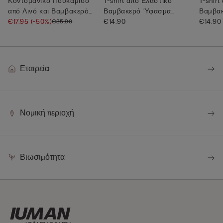
Κοντομάνικο Πουκάμισο
T-shirt από Ελαστικό
T-shir
από Λινό και Βαμβακερό
Βαμβακερό Ύφασμα
Βαμβα
Ύφασμ...
€17.95
(-50%)
Superior
€14.90
Superi
€14.90
€35.90
Εταιρεία
Νομική περιοχή
Βιωσιμότητα