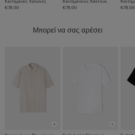
Κεντημένες Χελώνες
Κεντημένους Κάκτους
Κεντημ
€78.00
€78.00
€78.00
Μπορεί να σας αρέσει