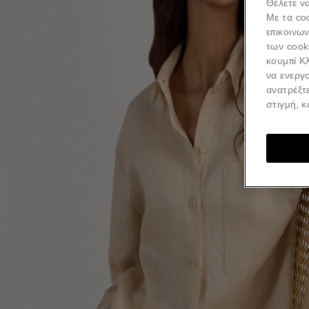
Θέλετε να
Με τα co
επικοινω
των cook
κουμπί Κλ
να ενεργο
ανατρέξτ
στιγμή, 