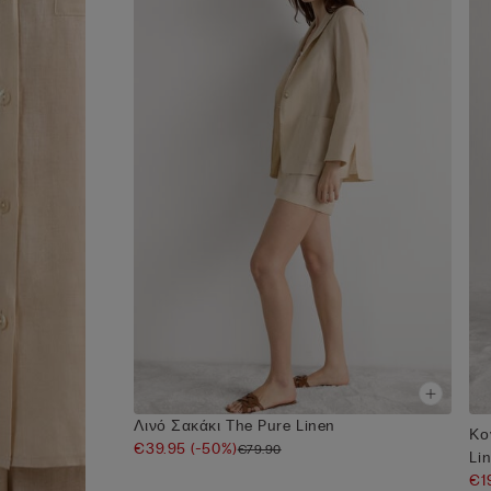
Λινό Σακάκι The Pure Linen
Κο
€39.95
(-50%)
€79.90
Li
€1