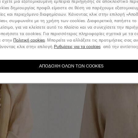
 έχετε μια εξατομικευμένη εμπειρία περιήγησης σε αποκλειστικό περ
okies δημιουργίας προφίλ είμαστε σε θέση να παρέχουμε εξατομικευ
νίες και περιεχόμενο διαφημίσεων. Κάνοντας κλικ στην επιλογή «Απ
ies», συμφωνείτε με τη χρήση των cookies. Διαφορετικά, πατήστε το
είσιμο, για να κλείσετε αυτό το πλαίσιο και να συνεχίσετε την περι
ποιήσετε τα cookies. Για περισσότερες πληροφορίες σχετικά με τα c
ε στην
Πολιτική cookies
. Μπορείτε να αλλάξετε τις προτιμήσεις σας α
κάνοντας κλικ στην επιλογή
Ρυθμίσεις για τα cookies
από την αντίστοιχ
ΑΠΟΔΟΧΉ ΌΛΩΝ ΤΩΝ COOKIES