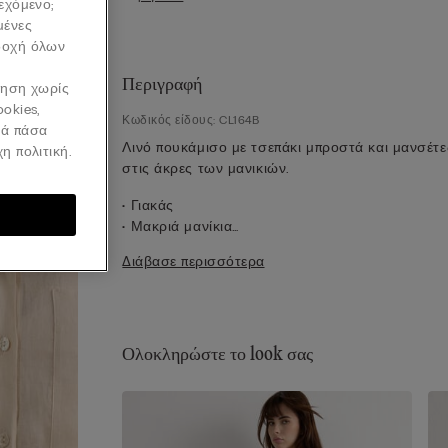
ιεχόμενο;
μένες
οδοχή όλων
Περιγραφή
ήγηση χωρίς
ookies,
Κωδικός είδους: CL164B
νά πάσα
Λινό πουκάμισο με τσεπάκι μπροστά και μανσέτε
η πολιτική.
στις άκρες των μανικιών.
• Γιακάς
• Μακριά μανίκια
• Κούμπωμα στο κέντρο μπροστά
Διάβασε περισσότερα
• Ωμίτης και πιέτα στην πλάτη
• Κανονική εφαρμογή
• 100% λινό ύφασμα
• Το μοντέλο έχει ύψος 175 εκ. και φοράει μέγεθο
Ολοκληρώστε το look σας