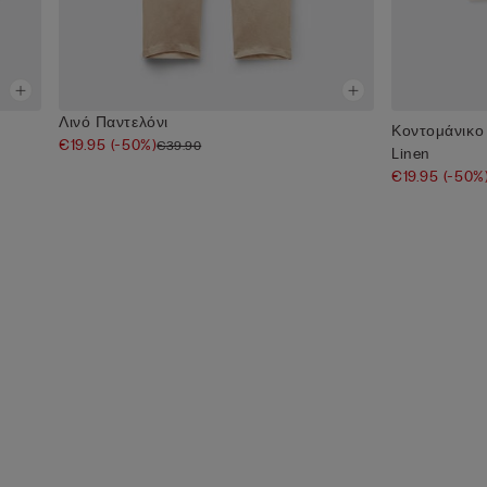
Λινό Παντελόνι
Κοντομάνικο
€19.95
(-50%)
€39.90
Linen
€19.95
(-50%