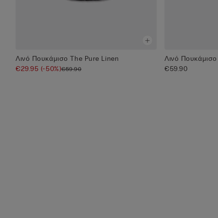
Λινό Πουκάμισο The Pure Linen
Λινό Πουκάμισο 
€29.95
(-50%)
€59.90
€59.90