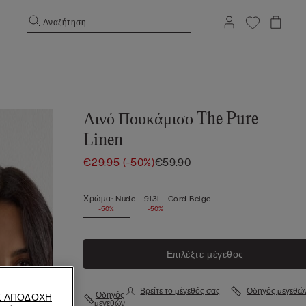
Αναζήτηση
Λινό Πουκάμισο The Pure
Linen
€29.95
(-50%)
€59.90
Χρώμα:
Nude -
913i - Cord Beige
-50%
-50%
Επιλέξτε μέγεθος
Βρείτε το μέγεθός σας
Οδηγός μεγεθώ
Οδηγός
Σ ΑΠΟΔΟΧΉ
μεγεθών