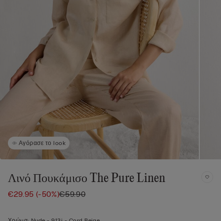
Αγόρασε το look
Λινό Πουκάμισο The Pure Linen
€29.95
(-50%)
€59.90
Χρώμα:
Nude -
913i - Cord Beige