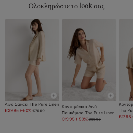
Ολοκληρώστε το look σας
Λινό Σακάκι The Pure Linen
Κοντομ
Κοντομάνικο Λινό
€39.95
(-50%)
The Pu
€79.90
Πουκάμισο The Pure Linen
€17.95
€19.95
(-50%)
€39.90