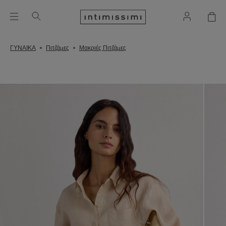
ΓΥΝΑΙΚΑ
Πιτζάμες
Μακριές Πιτζάμες