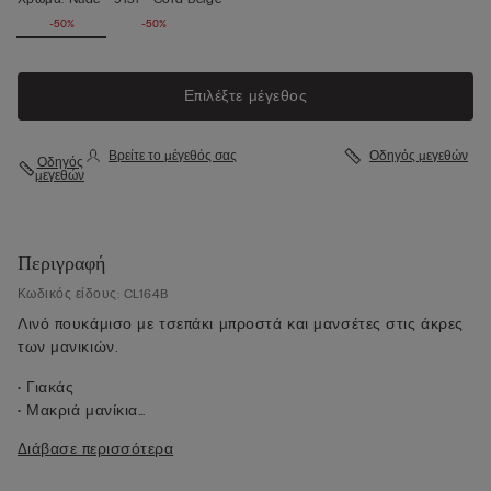
-50%
-50%
Επιλέξτε μέγεθος
Βρείτε το μέγεθός σας
Οδηγός μεγεθών
Οδηγός
μεγεθών
Περιγραφή
Κωδικός είδους: CL164B
Λινό πουκάμισο με τσεπάκι μπροστά και μανσέτες στις άκρες
των μανικιών.
• Γιακάς
• Μακριά μανίκια
• Κούμπωμα στο κέντρο μπροστά
Διάβασε περισσότερα
• Ωμίτης και πιέτα στην πλάτη
• Κανονική εφαρμογή