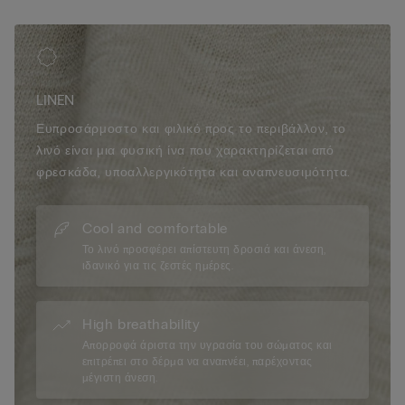
• 100% λινό ύφασμα
• Το μοντέλο έχει ύψος 175 εκ. και φοράει μέγεθος S
LINEN
Ευπροσάρμοστο και φιλικό προς το περιβάλλον, το
λινό είναι μια φυσική ίνα που χαρακτηρίζεται από
φρεσκάδα, υποαλλεργικότητα και αναπνευσιμότητα.
Cool and comfortable
Το λινό προσφέρει απίστευτη δροσιά και άνεση,
ιδανικό για τις ζεστές ημέρες.
High breathability
Απορροφά άριστα την υγρασία του σώματος και
επιτρέπει στο δέρμα να αναπνέει, παρέχοντας
μέγιστη άνεση.