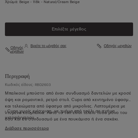
Χρώμα:
Beige -
118k - Natural/cream Beige
Επιλέξτε μέγεθος
Βρείτε το μέγεθός σας
Οδηγός μεγεθών
Οδηγός
μεγεθών
Περιγραφή
Κωδικός είδους: RBD2603
Μπαλκονέ μπούστο από έναν συνδυασμό δαντελών με κροσέ
όψη και ρομαντικό, ρετρό στυλ. Cups από κεντημένο ύφασμα
και τελειώματα από ύφασμα από μικροΐνες. Λεπτομέρεια με
• Cups χωρίς ενίσχυση, με τμήμα από τούλι σε σχήμα
ντυμένα κουμπάκια. Αυτό το τοπ είναι τέλειο τόσο μόνο του
μισοφέγγαρου
όσο και σε συνδυασμό με ένα πουκάμισο ή ένα σακάκι.
• Μπανέλες
Διάβασε περισσότερα
• Μικρές πλευρικές μπανέλες
• Φοδραρισμένο πλήρως με τούλι