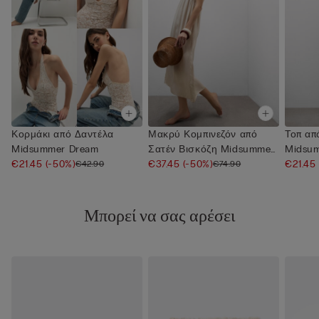
Κορμάκι από Δαντέλα
Μακρύ Κομπινεζόν από
Τοπ απ
Midsummer Dream
Σατέν Βισκόζη Midsummer
Midsu
€21.45
(-50%)
Dream
€37.45
(-50%)
€21.45
€42.90
€74.90
Μπορεί να σας αρέσει