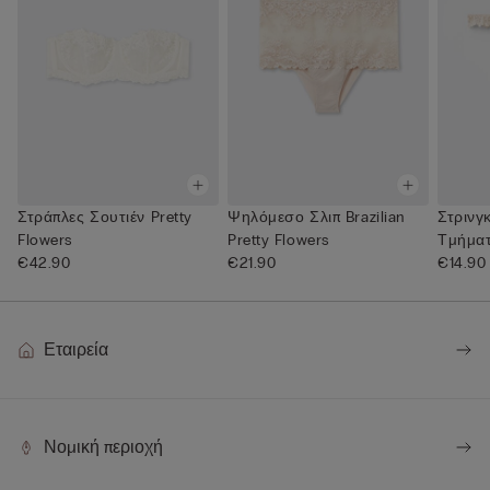
Στράπλες Σουτιέν Pretty
Ψηλόμεσο Σλιπ Brazilian
Στρινγ
Flowers
Pretty Flowers
Τμήματ
€42.90
€21.90
€14.90
Εταιρεία
Νομική περιοχή