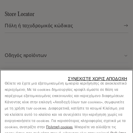
Store Locator
Οδηγός προϊόντων
Εξυπηρέτηση πελάτων
ΣΥΝΕΧΊΣΤΕ ΧΩΡΊΣ ΑΠΟΔΟΧΉ
Θέλετε να έχετε μια εξατομικευμένη εμπειρία περιήγησης σε αποκλειστικό
περιεχόμενο; Με τα cookies δημιουργίας προφίλ είμαστε σε θέση να
Νομική περιοχή
παρέχουμε εξατομικευμένες επικοινωνίες και περιεχόμενο διαφημίσεων.
Κάνοντας κλικ στην επιλογή «Αποδοχή όλων των cookies», συμφωνείτε
με τη χρήση των cookies. Διαφορετικά, πατήστε το κουμπί Κλείσιμο, για
Εταιρεία
να κλείσετε αυτό το πλαίσιο και να συνεχίσετε την περιήγηση χωρίς να
ενεργοποιήσετε τα cookies. Για περισσότερες πληροφορίες σχετικά με τα
cookies, ανατρέξτε στην
Πολιτική cookies
. Μπορείτε να αλλάξετε τις