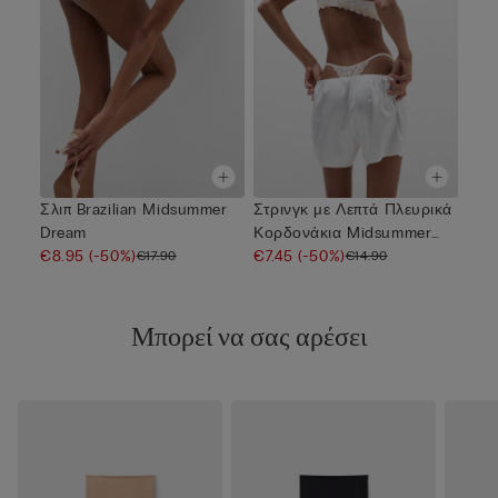
Σλιπ Brazilian Midsummer
Στρινγκ με Λεπτά Πλευρικά
Dream
Κορδονάκια Midsummer
€8.95
(-50%)
Dre...
€7.45
(-50%)
€17.90
€14.90
Μπορεί να σας αρέσει