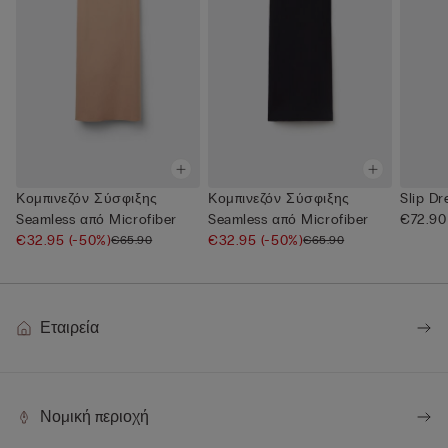
Κομπινεζόν Σύσφιξης
Κομπινεζόν Σύσφιξης
Slip Dr
Seamless από Microfiber
Seamless από Microfiber
€72.90
€32.95
(-50%)
€32.95
(-50%)
€65.90
€65.90
Εταιρεία
Νομική περιοχή