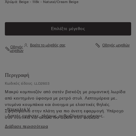
Χρώμα:
Beige -
118k - Natural/cream Beige
Επιλέξτε μέγεθος
Βρείτε το μέγεθός σας
Οδηγός μεγεθών
Οδηγός
μεγεθών
Περιγραφή
Κωδικός είδους: LLD2603
Μακρύ κομπινεζόν από σατέν βισκόζη με ρομαντική λωρίδα
από κεντημένο ύφασμα με ρετρό στυλ. Λεπτομέρεια με
ντυμένα κουμπάκια και άνοιγμα με ελαστικές θηλιές.
• Ντεκολτέ V
Σφηκοφωλιά στην πλάτη για πιο άνετη εφαρμογή. Υπέροχο
• Λεπτές τιράντες, πλήρως ρυθμιζόμενου μήκους
σαν νυχτικιά και ακόμα πιο ωραίο σαν φόρεμα.
• Κανονική εφαρμογή
Διάβασε περισσότερα
• Το μοντέλο έχει ύψος 175 εκ. και φοράει μέγεθος 2 / S