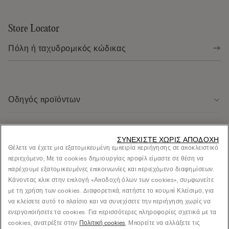
Store Locator
Οδηγός προϊόντων
Εξυπηρέτηση πελάτων
ΣΥΝΕΧΊΣΤΕ ΧΩΡΊΣ ΑΠΟΔΟΧΉ
Θέλετε να έχετε μια εξατομικευμένη εμπειρία περιήγησης σε αποκλειστικό
περιεχόμενο; Με τα cookies δημιουργίας προφίλ είμαστε σε θέση να
Νομική περιοχή
παρέχουμε εξατομικευμένες επικοινωνίες και περιεχόμενο διαφημίσεων.
Κάνοντας κλικ στην επιλογή «Αποδοχή όλων των cookies», συμφωνείτε
με τη χρήση των cookies. Διαφορετικά, πατήστε το κουμπί Κλείσιμο, για
Εταιρεία
να κλείσετε αυτό το πλαίσιο και να συνεχίσετε την περιήγηση χωρίς να
ενεργοποιήσετε τα cookies. Για περισσότερες πληροφορίες σχετικά με τα
cookies, ανατρέξτε στην
Πολιτική cookies
. Μπορείτε να αλλάξετε τις