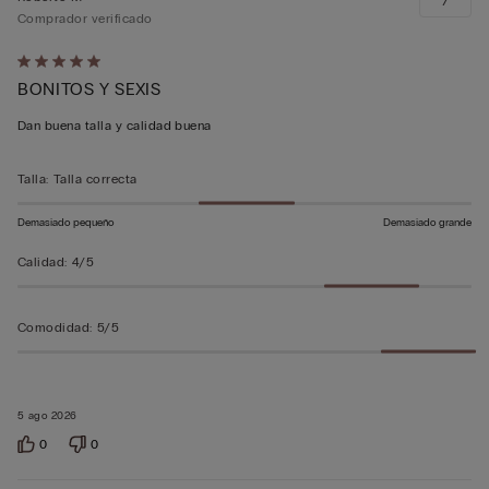
7
Comprador verificado
Calificación
BONITOS Y SEXIS
de
5
Dan buena talla y calidad buena
sobre
5
Talla
:
Talla correcta
Demasiado pequeño
Demasiado grande
Calidad
:
4/5
Comodidad
:
5/5
5 ago 2026
0
0