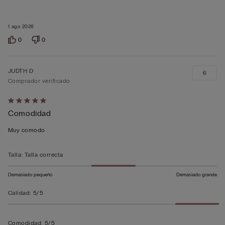
1 ago 2026
0
0
JUDTH D
6
Comprador verificado
Calificación
Comodidad
de
5
Muy comodo
sobre
5
Talla
:
Talla correcta
Demasiado pequeño
Demasiado grande
Calidad
:
5/5
Comodidad
:
5/5