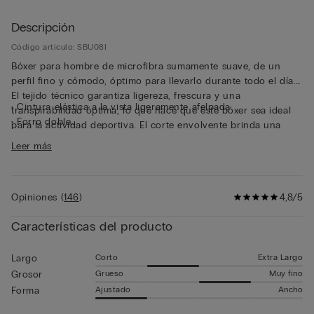
Descripción
Código artículo: SBU08I
Bóxer para hombre de microfibra sumamente suave, de un
perfil fino y cómodo, óptimo para llevarlo durante todo el día.
El tejido técnico garantiza ligereza, frescura y una
• Cintura elástica a la vista ligeramente afelpada
transpirabilidad óptima, lo que hace que este bóxer sea ideal
• Forro doble
para la actividad deportiva. El corte envolvente brinda una
• Largo medio
sensación de segunda piel. La goma a la vista con el logo,
Leer más
• Se ajusta suavemente al cuerpo
ligeramente afelpada en su interior, ciñe totalmente la cinturilla
• El modelo mide 185 cm y lleva la talla 5 / L / 42
sin apretar, lo que garantiza una forma estable y cómoda que
se adapta a la perfección a los movimientos del cuerpo.
Opiniones
(
146
)
4,8/5
Características del producto
Corto
Extra Largo
Largo
Grueso
Muy fino
Grosor
Ajustado
Ancho
Forma