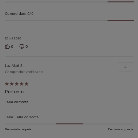
Comodidad
:
5/5
25 jul 2026
0
0
Luz Mari S
4
Comprador verificado
Calificación
Perfecto
de
5
Talla correcta
sobre
5
Talla
:
Talla correcta
Demasiado pequeño
Demasiado grande