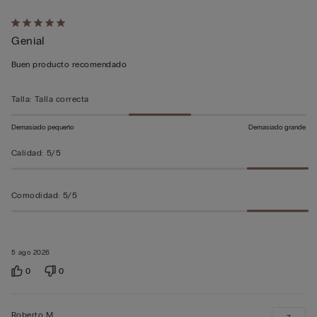
Calificación
Genial
de
5
Buen producto recomendado
sobre
5
Talla
:
Talla correcta
Demasiado pequeño
Demasiado grande
Calidad
:
5/5
Comodidad
:
5/5
5 ago 2026
0
0
Roberto M