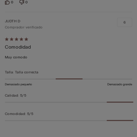
0
0
JUDTH D
6
Comprador verificado
Calificación
Comodidad
de
5
Muy comodo
sobre
5
Talla
:
Talla correcta
Demasiado pequeño
Demasiado grande
Calidad
:
5/5
Comodidad
:
5/5