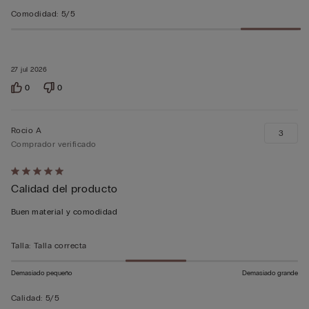
Comodidad
:
5/5
27 jul 2026
0
0
Rocío A
3
Comprador verificado
Calificación
Calidad del producto
de
5
Buen material y comodidad
sobre
5
Talla
:
Talla correcta
Demasiado pequeño
Demasiado grande
Calidad
:
5/5