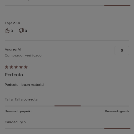
1 ago 2026
0
0
Andrea M
5
Comprador verificado
Calificación
Perfecto
de
5
Perfecto , buen material
sobre
5
Talla
:
Talla correcta
Demasiado pequeño
Demasiado grande
Calidad
:
5/5