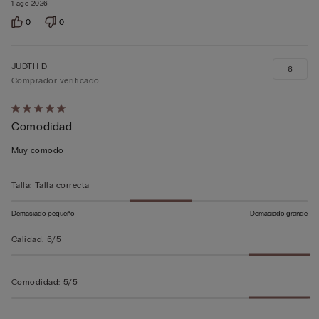
1 ago 2026
0
0
JUDTH D
6
Comprador verificado
Calificación
Comodidad
de
5
Muy comodo
sobre
5
Talla
:
Talla correcta
Demasiado pequeño
Demasiado grande
Calidad
:
5/5
Comodidad
:
5/5