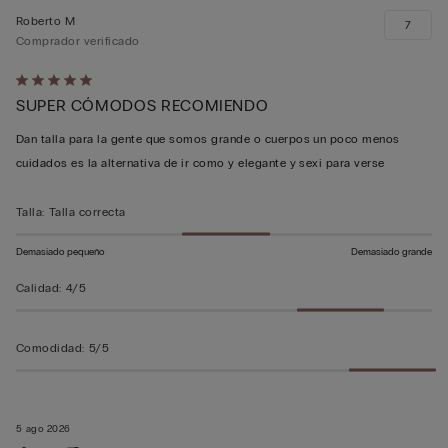
Roberto M
7
Comprador verificado
Calificación
SUPER CÓMODOS RECOMIENDO
de
5
Dan talla para la gente que somos grande o cuerpos un poco menos
sobre
cuidados es la alternativa de ir como y elegante y sexi para verse
5
Talla
:
Talla correcta
Demasiado pequeño
Demasiado grande
Calidad
:
4/5
Comodidad
:
5/5
5 ago 2026