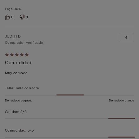
1 ago 2026
0
0
JUDTH D
6
Comprador verificado
Calificación
Comodidad
de
5
Muy comodo
sobre
5
Talla
:
Talla correcta
Demasiado pequeño
Demasiado grande
Calidad
:
5/5
Comodidad
:
5/5