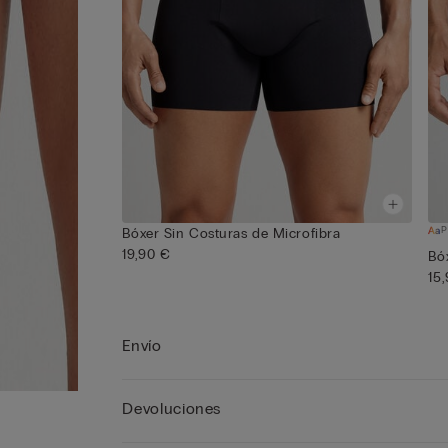
P
Bóxer Sin Costuras de Microfibra
19,90 €
Bó
15
Envío
Devoluciones