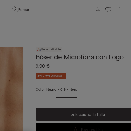
Buscar
Personalizable
Bóxer de Microfibra con Logo
9,90 €
3+1 o 5+2 GRATIS
Color:
Negro -
019 - Nero
Ver 
Selecciona la talla
Personaliza