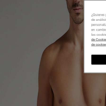
¿Quieres 
de anális
personali
en cambio
las cooki
de Cookie
de cookie