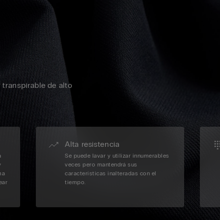
 transpirable de alto
Alta resistencia
a
Se puede lavar y utilizar innumerables
y
veces pero mantendrá sus
ma
características inalteradas con el
ear
tiempo.