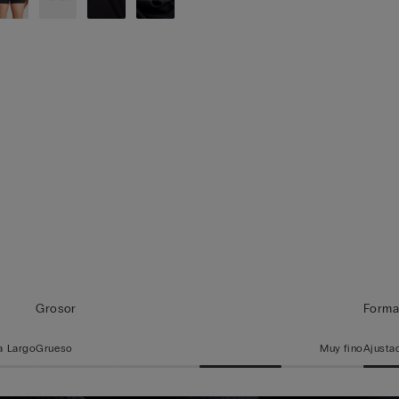
Grosor
Form
a Largo
Grueso
Muy fino
Ajusta