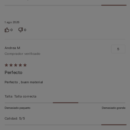
1 ago 2026
0
0
Andrea M
5
Comprador verificado
Calificación
Perfecto
de
5
Perfecto , buen material
sobre
5
Talla
:
Talla correcta
Demasiado pequeño
Demasiado grande
Calidad
:
5/5