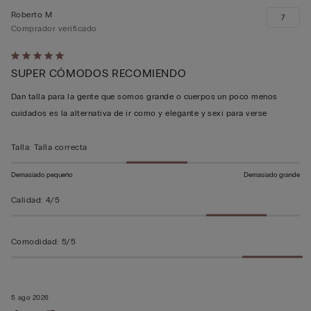
Roberto M
7
Comprador verificado
Calificación
SUPER CÓMODOS RECOMIENDO
de
5
Dan talla para la gente que somos grande o cuerpos un poco menos
sobre
cuidados es la alternativa de ir como y elegante y sexi para verse
5
Talla
:
Talla correcta
Demasiado pequeño
Demasiado grande
Calidad
:
4/5
Comodidad
:
5/5
5 ago 2026