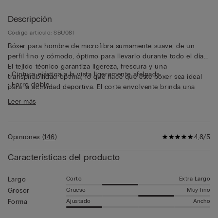
Descripción
Código artículo: SBU08I
Bóxer para hombre de microfibra sumamente suave, de un
perfil fino y cómodo, óptimo para llevarlo durante todo el día.
El tejido técnico garantiza ligereza, frescura y una
• Cintura elástica a la vista ligeramente afelpada
transpirabilidad óptima, lo que hace que este bóxer sea ideal
• Forro doble
para la actividad deportiva. El corte envolvente brinda una
• Largo medio
sensación de segunda piel. La goma a la vista con el logo,
Leer más
• Se ajusta suavemente al cuerpo
ligeramente afelpada en su interior, ciñe totalmente la cinturilla
• El modelo mide 185 cm y lleva la talla 5 / L / 42
sin apretar, lo que garantiza una forma estable y cómoda que
se adapta a la perfección a los movimientos del cuerpo.
Opiniones
(
146
)
4,8/5
Características del producto
Corto
Extra Largo
Largo
Grueso
Muy fino
Grosor
Ajustado
Ancho
Forma