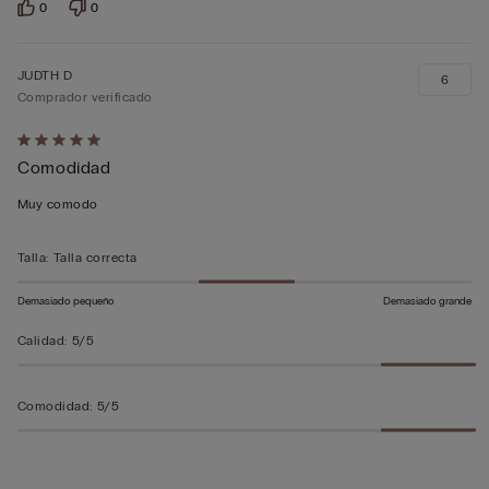
0
0
JUDTH D
6
Comprador verificado
Calificación
Comodidad
de
5
Muy comodo
sobre
5
Talla
:
Talla correcta
Demasiado pequeño
Demasiado grande
Calidad
:
5/5
Comodidad
:
5/5