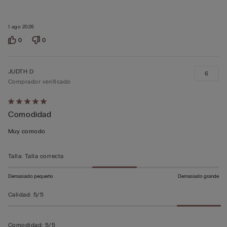
1 ago 2026
0
0
JUDTH D
6
Comprador verificado
Calificación
Comodidad
de
5
Muy comodo
sobre
5
Talla
:
Talla correcta
Demasiado pequeño
Demasiado grande
Calidad
:
5/5
Comodidad
:
5/5