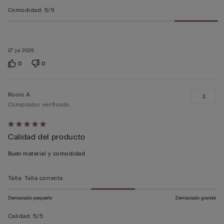
Comodidad
:
5/5
27 jul 2026
0
0
Rocío A
3
Comprador verificado
Calificación
Calidad del producto
de
5
Buen material y comodidad
sobre
5
Talla
:
Talla correcta
Demasiado pequeño
Demasiado grande
Calidad
:
5/5