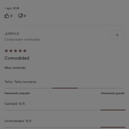
1 ago 2026
0
0
JUDTH D
6
Comprador verificado
Calificación
Comodidad
de
5
Muy comodo
sobre
5
Talla
:
Talla correcta
Demasiado pequeño
Demasiado grande
Calidad
:
5/5
Comodidad
:
5/5