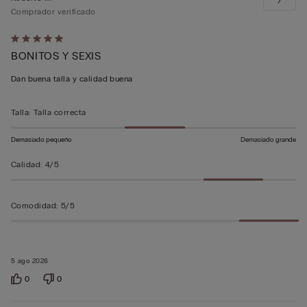
7
Comprador verificado
Calificación
BONITOS Y SEXIS
de
5
Dan buena talla y calidad buena
sobre
5
Talla
:
Talla correcta
Demasiado pequeño
Demasiado grande
Calidad
:
4/5
Comodidad
:
5/5
5 ago 2026
0
0