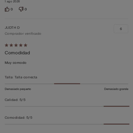
1 ago 2026
0
0
JUDTH D
6
Comprador verificado
Calificación
Comodidad
de
5
Muy comodo
sobre
5
Talla
:
Talla correcta
Demasiado pequeño
Demasiado grande
Calidad
:
5/5
Comodidad
:
5/5