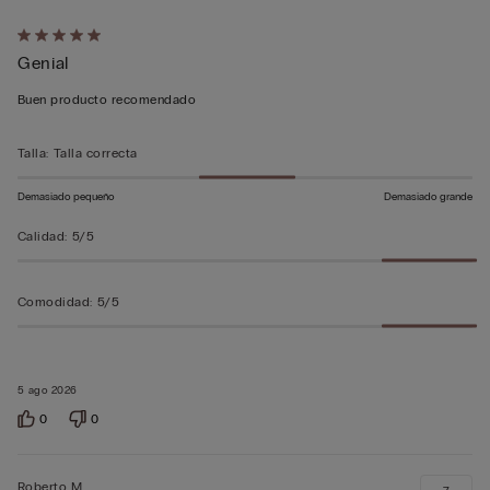
Calificación
Genial
de
5
Buen producto recomendado
sobre
5
Talla
:
Talla correcta
Demasiado pequeño
Demasiado grande
Calidad
:
5/5
Comodidad
:
5/5
5 ago 2026
0
0
Roberto M