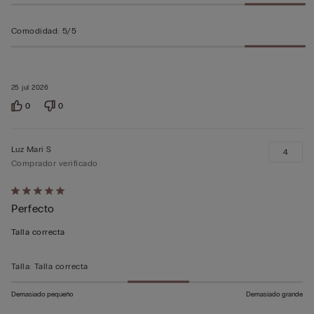
Comodidad
:
5/5
25 jul 2026
0
0
Luz Mari S
4
Comprador verificado
Calificación
Perfecto
de
5
Talla correcta
sobre
5
Talla
:
Talla correcta
Demasiado pequeño
Demasiado grande