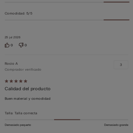
Comodidad
:
5/5
25 jul 2026
0
0
Rocío A
3
Comprador verificado
Calificación
Calidad del producto
de
5
Buen material y comodidad
sobre
5
Talla
:
Talla correcta
Demasiado pequeño
Demasiado grande