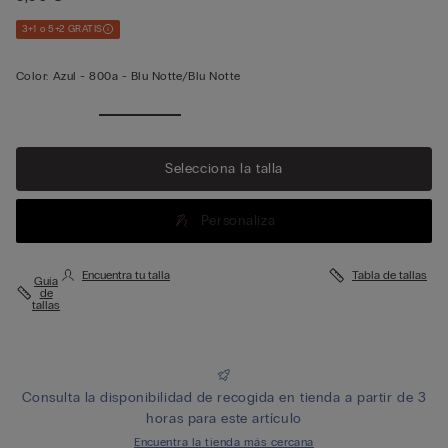
3+1 o 5+2 GRATIS
Color:
Azul -
800a - Blu Notte/blu Notte
Selecciona la talla
Personaliza
Encuentra tu talla
Tabla de tallas
Guía
de
tallas
Consulta la disponibilidad de recogida en tienda a partir de 3
horas para este artículo
Encuentra la tienda más cercana