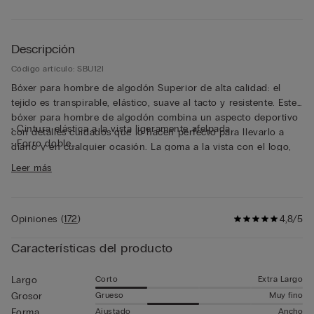
Descripción
Código artículo: SBU12I
Bóxer para hombre de algodón Superior de alta calidad: el
tejido es transpirable, elástico, suave al tacto y resistente. Este
bóxer para hombre de algodón combina un aspecto deportivo
• Cintura elástica a la vista ligeramente afelpada
con detalles cuidados que lo hacen perfecto para llevarlo a
• Forro doble
diario y en cualquier ocasión. La goma a la vista con el logo,
• Modelo corto
ligeramente afelpada en su interior, ciñe perfectamente la
Leer más
• Se ajusta suavemente al cuerpo
cinturilla sin apretar, lo que garantiza una forma estable y
• El modelo mide 185 cm y lleva la talla 5 / L / 42
cómoda. Este bóxer garantiza la comodidad máxima y sujeción
para quienes buscan una alternativa más envolvente que el
Opiniones
(
172
)
4,8/5
slip sin el exceso de tela del bóxer largo. La elasticidad óptima
y la calidad extraordinaria del tejido hacen que esta prenda
Características del producto
sea especialmente resistente.
Corto
Extra Largo
Largo
Grueso
Muy fino
Grosor
Ajustado
Ancho
Forma