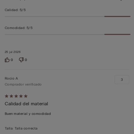
Calidad
:
5/5
Comodidad
:
5/5
25 jul 2026
0
0
Rocío A
3
Comprador verificado
Calificación
Calidad del material
de
5
Buen material y comodidad
sobre
5
Talla
:
Talla correcta