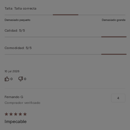
5
Talla
:
Talla correcta
Demasiado pequeño
Demasiado grande
Calidad
:
5/5
Comodidad
:
5/5
10 jul 2026
0
0
Fernando G
4
Comprador verificado
Calificación
Impecable
de
5