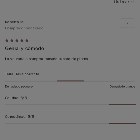
Ordenar
Roberto M
7
Comprador verificado
Calificación
Genial y cómodo
de
5
Lo volvería a comprar tamaño exacto de pierna
sobre
5
Talla
:
Talla correcta
Demasiado pequeño
Demasiado grande
Calidad
:
5/5
Comodidad
:
5/5