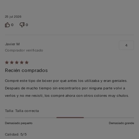
25 jul 2026
0
0
Javier M
4
Comprador verificado
Calificación
Recién comprados
de
5
Compré este tipo de bóxer por qué antes los utilizaba y eran geniales.
sobre
Después de mucho tiempo sin encontrarlos por ninguna parte volví a
5
verlos y no me resisti, los compré ahora con otros colores muy chulos.
Talla
:
Talla correcta
Demasiado pequeño
Demasiado grande
Calidad
:
5/5