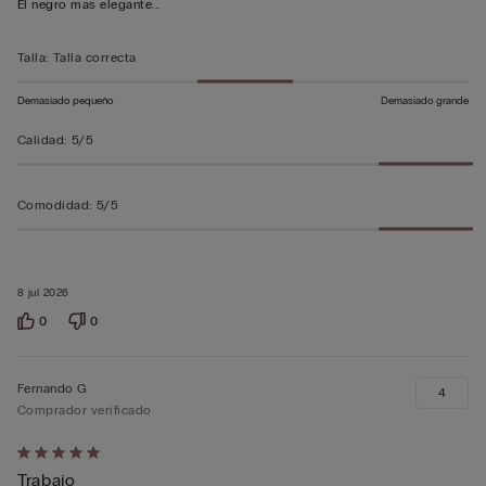
El negro mas elegante...
sobre
5
Talla
:
Talla correcta
Demasiado pequeño
Demasiado grande
Calidad
:
5/5
Comodidad
:
5/5
8 jul 2026
0
0
Fernando G
4
Comprador verificado
Calificación
Trabajo
de