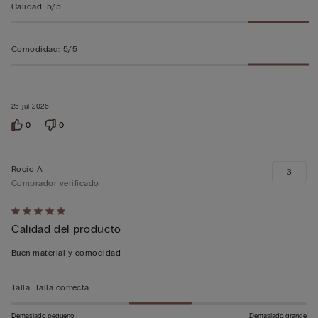
Calidad
:
5/5
Comodidad
:
5/5
25 jul 2026
0
0
Rocío A
3
Comprador verificado
Calificación
Calidad del producto
de
5
Buen material y comodidad
sobre
5
Talla
:
Talla correcta
Demasiado pequeño
Demasiado grande