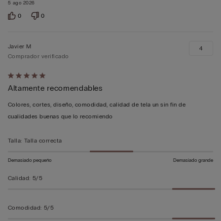
5 ago 2026
0
0
Javier M
4
Comprador verificado
Calificación
Altamente recomendables
de
5
Colores, cortes, diseño, comodidad, calidad de tela un sin fin de
sobre
cualidades buenas que lo recomiendo
5
Talla
:
Talla correcta
Demasiado pequeño
Demasiado grande
Calidad
:
5/5
Comodidad
:
5/5