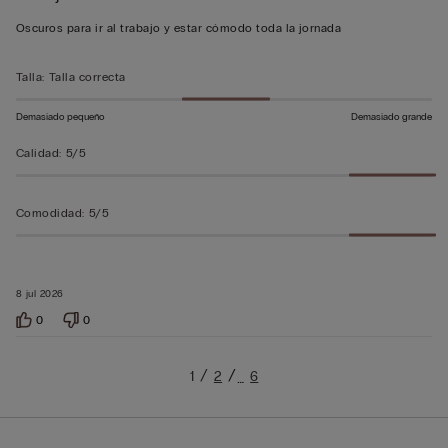
5
Oscuros para ir al trabajo y estar cómodo toda la jornada
sobre
5
Talla
:
Talla correcta
Demasiado pequeño
Demasiado grande
Calidad
:
5/5
Comodidad
:
5/5
8 jul 2026
0
0
1
2
6
…