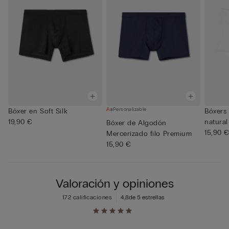
Personalizable
Bóxer en Soft Silk
Bóxers
19,90 €
natural
Bóxer de Algodón
15,90 
Mercerizado filo Premium
15,90 €
Valoración y opiniones
172 calificaciones
4,8
de 5 estrellas