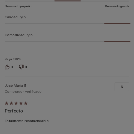
Demasiado pequeño
Demasiado grande
Calidad
:
5/5
Comodidad
:
5/5
25 jul 2026
0
0
José María B
6
Comprador verificado
Calificación
Perfecto
de
5
Totalmente recomendable
sobre
5