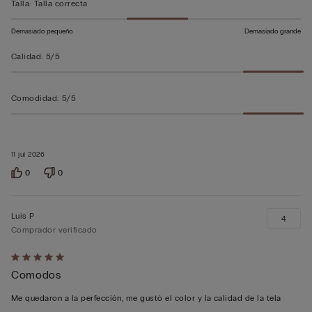
Talla
:
Talla correcta
Demasiado pequeño
Demasiado grande
Calidad
:
5/5
Comodidad
:
5/5
11 jul 2026
0
0
Luis P
4
Comprador verificado
Calificación
Comodos
de
5
Me quedaron a la perfección, me gustó el color y la calidad de la tela
sobre