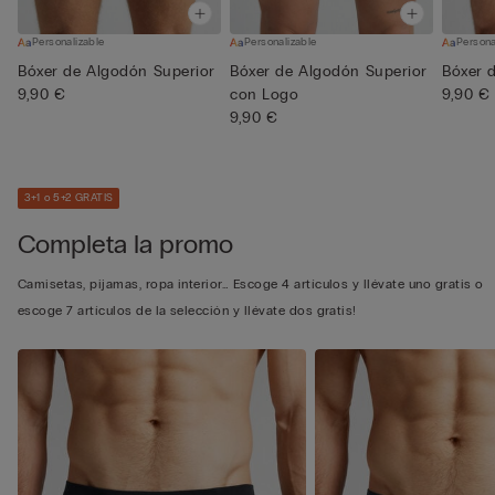
Personalizable
Personalizable
Persona
Bóxer de Algodón Superior
Bóxer de Algodón Superior
Bóxer 
9,90 €
con Logo
9,90 €
9,90 €
3+1 o 5+2 GRATIS
Completa la promo
Camisetas, pijamas, ropa interior… Escoge 4 artículos y llévate uno gratis o
escoge 7 artículos de la selección y llévate dos gratis!