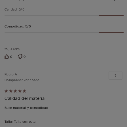
Calidad
:
5/5
Comodidad
:
5/5
25 jul 2026
0
0
Rocío A
3
Comprador verificado
Calificación
Calidad del material
de
5
Buen material y comodidad
sobre
5
Talla
:
Talla correcta