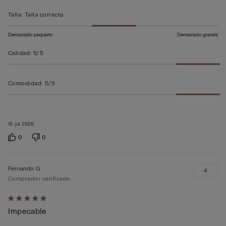
5
Talla
:
Talla correcta
Demasiado pequeño
Demasiado grande
Calidad
:
5/5
Comodidad
:
5/5
10 jul 2026
0
0
Fernando G
4
Comprador verificado
Calificación
Impecable
de
5