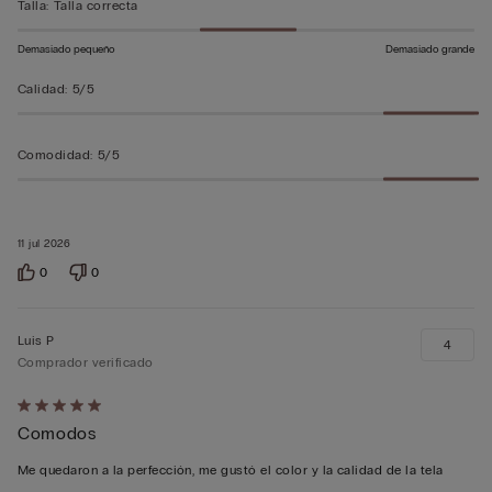
Talla
:
Talla correcta
Demasiado pequeño
Demasiado grande
Calidad
:
5/5
Comodidad
:
5/5
11 jul 2026
0
0
Luis P
4
Comprador verificado
Calificación
Comodos
de
5
Me quedaron a la perfección, me gustó el color y la calidad de la tela
sobre