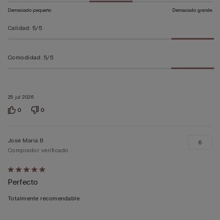
Demasiado pequeño
Demasiado grande
Calidad
:
5/5
Comodidad
:
5/5
25 jul 2026
0
0
José María B
6
Comprador verificado
Calificación
Perfecto
de
5
Totalmente recomendable
sobre
5