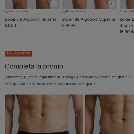
Personalizable
Personalizable
Novedad
Bóxer de Algodón Superior
Bóxer de Algodón Superior
Bóxer 
9,90 €
9,90 €
Superi
15,90 
3+1 o 5+2 GRATIS
Completa la promo
Camisetas, pijamas, ropa interior… Escoge 4 artículos y llévate uno gratis o
escoge 7 artículos de la selección y llévate dos gratis!