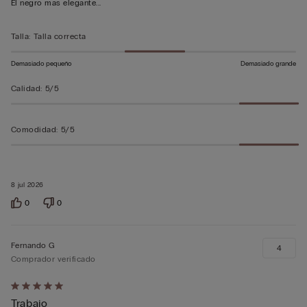
El negro mas elegante...
sobre
5
Talla
:
Talla correcta
Demasiado pequeño
Demasiado grande
Calidad
:
5/5
Comodidad
:
5/5
8 jul 2026
0
0
Fernando G
4
Comprador verificado
Calificación
Trabajo
de