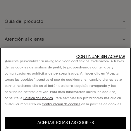
Guía del producto
Atención al cliente
Área legal
CONTINUAR SIN ACEPTAR
¿Quieres personalizar tu navegación con contenidos exclusivos? A través
de las cookies de análisis de perfil, te propondremos contenidos y
comunicaciones publicitarios personalizados. Al hacer clic en "Aceptar
Empresa
todas las cookies", aceptas el uso de cookies; si en cambio cierras este
banner haciendo clic en el botón de cierre, seguirás navegando y las
cookies no estarán activas. Para más información sobre las cookies,
consulta la
Política de Cookies
. Para cambiar tus preferencias haz clic en
FRANCHISING CALZEDONIA ESPAÑA, S.A. calle Ciencias 71-87, Polígono Pedrosa,
cualquier momento en
Configuración de cookies
en la política de cookies.
L’Hospitalet de Llobregat, Barcelona - 08908 - C.I.F. A60181294
ACEPTAR TODAS LAS COOKIES
Selecciona la talla
Visita la tienda online de tu
United States