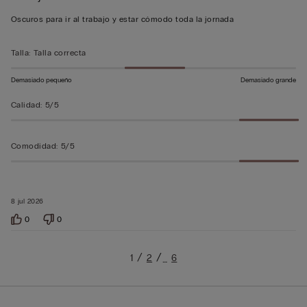
5
Oscuros para ir al trabajo y estar cómodo toda la jornada
sobre
5
Talla
:
Talla correcta
Demasiado pequeño
Demasiado grande
Calidad
:
5/5
Comodidad
:
5/5
8 jul 2026
0
0
1
2
6
…