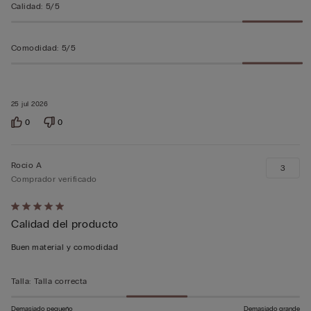
Calidad
:
5/5
Comodidad
:
5/5
25 jul 2026
0
0
Rocío A
3
Comprador verificado
Calificación
Calidad del producto
de
5
Buen material y comodidad
sobre
5
Talla
:
Talla correcta
Demasiado pequeño
Demasiado grande