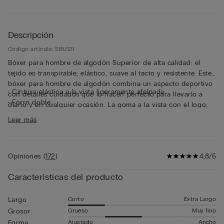
Descripción
Código artículo: SBU12I
Bóxer para hombre de algodón Superior de alta calidad: el
tejido es transpirable, elástico, suave al tacto y resistente. Este
bóxer para hombre de algodón combina un aspecto deportivo
• Cintura elástica a la vista ligeramente afelpada
con detalles cuidados que lo hacen perfecto para llevarlo a
• Forro doble
diario y en cualquier ocasión. La goma a la vista con el logo,
• Modelo corto
ligeramente afelpada en su interior, ciñe perfectamente la
Leer más
• Se ajusta suavemente al cuerpo
cinturilla sin apretar, lo que garantiza una forma estable y
• El modelo mide 185 cm y lleva la talla 5 / L / 42
cómoda. Este bóxer garantiza la comodidad máxima y sujeción
para quienes buscan una alternativa más envolvente que el
Opiniones
(
172
)
4,8/5
slip sin el exceso de tela del bóxer largo. La elasticidad óptima
y la calidad extraordinaria del tejido hacen que esta prenda
Características del producto
sea especialmente resistente.
Corto
Extra Largo
Largo
Grueso
Muy fino
Grosor
Ajustado
Ancho
Forma