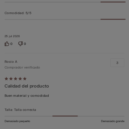
Comodidad
:
5/5
25 jul 2026
0
0
Rocío A
3
Comprador verificado
Calificación
Calidad del producto
de
5
Buen material y comodidad
sobre
5
Talla
:
Talla correcta
Demasiado pequeño
Demasiado grande