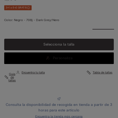
3+1 o 5+2 GRATIS
Color:
Negro -
708j - Dark Grey/nero
Selecciona la talla
Personaliza
Encuentra tu talla
Tabla de tallas
Guía
de
tallas
Consulta la disponibilidad de recogida en tienda a partir de 3
horas para este artículo
Encuentra la tienda más cercana