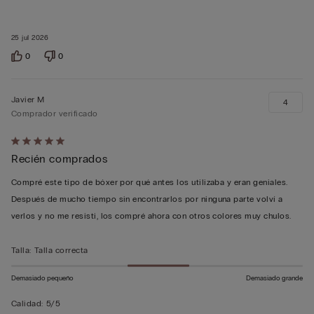
25 jul 2026
0
0
Javier M
4
Comprador verificado
Calificación
Recién comprados
de
5
Compré este tipo de bóxer por qué antes los utilizaba y eran geniales.
sobre
Después de mucho tiempo sin encontrarlos por ninguna parte volví a
5
verlos y no me resisti, los compré ahora con otros colores muy chulos.
Talla
:
Talla correcta
Demasiado pequeño
Demasiado grande
Calidad
:
5/5