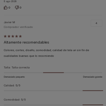
5 ago 2026
0
0
Javier M
4
Comprador verificado
Calificación
Altamente recomendables
de
5
Colores, cortes, diseño, comodidad, calidad de tela un sin fin de
sobre
cualidades buenas que lo recomiendo
5
Talla
:
Talla correcta
Demasiado pequeño
Demasiado grande
Calidad
:
5/5
Comodidad
:
5/5