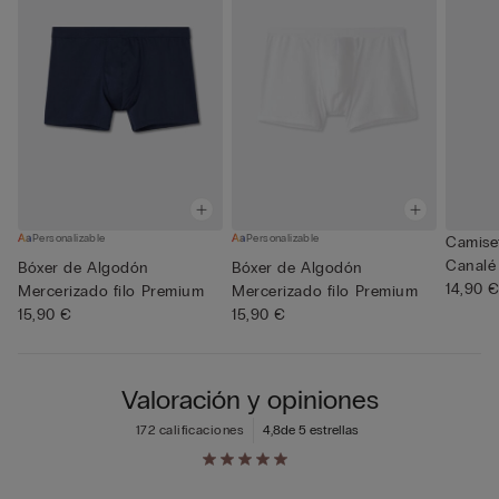
Personalizable
Personalizable
Camise
Canalé
Bóxer de Algodón
Bóxer de Algodón
Super..
14,90 
Mercerizado filo Premium
Mercerizado filo Premium
15,90 €
15,90 €
Valoración y opiniones
172 calificaciones
4,8
de 5 estrellas