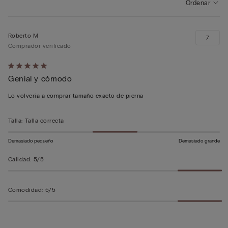
Ordenar
Roberto M
7
Comprador verificado
Calificación
Genial y cómodo
de
5
Lo volvería a comprar tamaño exacto de pierna
sobre
5
Talla
:
Talla correcta
Demasiado pequeño
Demasiado grande
Calidad
:
5/5
Comodidad
:
5/5