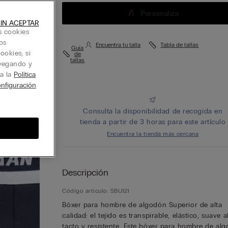
Personaliza
IN ACEPTAR
s cookies
os
Encuentra tu talla
Tabla de tallas
Guía
ookies; si
de
tallas
avegando y
ta la
Política
nfiguración
Consulta la disponibilidad de recogida en
tienda a partir de 3 horas para este artículo
Encuentra la tienda más cercana
Descripción
Código artículo: SBU12I
Bóxer para hombre de algodón Superior de alta
calidad: el tejido es transpirable, elástico, suave a
tacto y resistente. Este bóxer para hombre de al