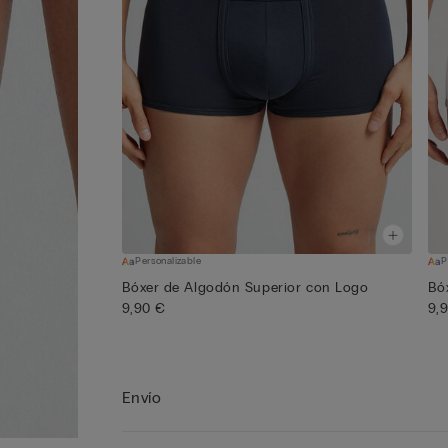
Personalizable
P
Bóxer de Algodón Superior con Logo
Bó
9,90 €
9,
Envío