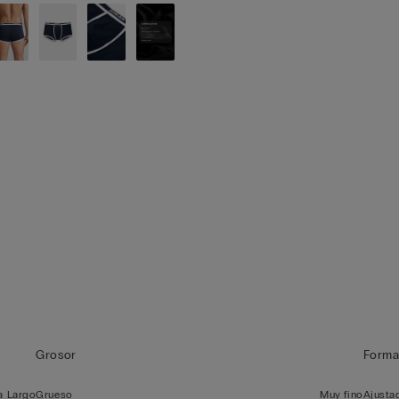
Grosor
Form
a Largo
Grueso
Muy fino
Ajusta