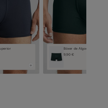
uperior
Bóxer de Algodón Superior
9,90 €