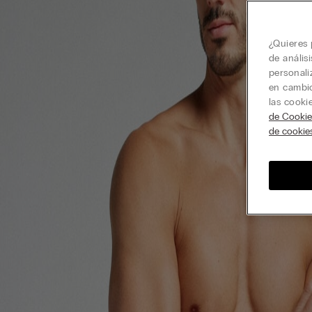
¿Quieres 
de anális
personali
en cambio
las cooki
de Cookie
de cookie