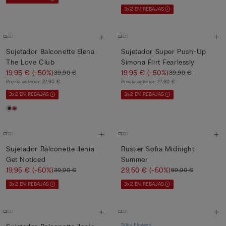
3x2 EN REBAJAS
Sujetador Balconette Elena
Sujetador Super Push-Up
The Love Club
Simona Flirt Fearlessly
19,95 €
(-50%)
19,95 €
(-50%)
39,90 €
39,90 €
Precio anterior:
27,90 €
Precio anterior:
27,90 €
3x2 EN REBAJAS
3x2 EN REBAJAS
Sujetador Balconette Ilenia
Bustier Sofia Midnight
Get Noticed
Summer
19,95 €
(-50%)
29,50 €
(-50%)
39,90 €
59,00 €
3x2 EN REBAJAS
3x2 EN REBAJAS
Silky Flowers