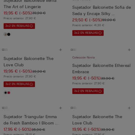
Sujetador Balconette Ilenia
The Art of Lingerie
Sujetador Balconette Sofia de
19,95 €
(-50%)
39,90 €
Seda y Encaje Silky ...
Precio anterior:
27,90 €
29,50 €
(-50%)
59,00 €
Precio anterior:
41,30 €
3x2 EN REBAJAS
3x2 EN REBAJAS
Colección Novia
Sujetador Balconette The
Love Club
Sujetador Balconette Ethereal
19,95 €
(-50%)
39,90 €
Embrace
Precio anterior:
27,90 €
19,95 €
(-50%)
39,90 €
Precio anterior:
27,90 €
3x2 EN REBAJAS
3x2 EN REBAJAS
Sujetador Triangular Emma
Sujetador Balconette The
de Fresh Bamboo I Bloom ...
Love Club
17,95 €
(-50%)
19,95 €
(-50%)
35,90 €
39,90 €
Precio anterior:
25,10 €
Precio anterior:
27,90 €