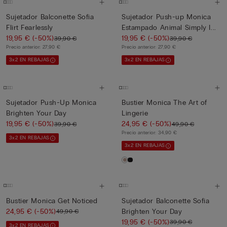
Sujetador Balconette Sofia
Sujetador Push-up Monica
Flirt Fearlessly
Estampado Animal Simply I...
19,95 €
(-50%)
19,95 €
(-50%)
39,90 €
39,90 €
Precio anterior:
27,90 €
Precio anterior:
27,90 €
3x2 EN REBAJAS
3x2 EN REBAJAS
Sujetador Push-Up Monica
Bustier Monica The Art of
Brighten Your Day
Lingerie
19,95 €
(-50%)
24,95 €
(-50%)
39,90 €
49,90 €
Precio anterior:
34,90 €
3x2 EN REBAJAS
3x2 EN REBAJAS
Bustier Monica Get Noticed
Sujetador Balconette Sofia
24,95 €
(-50%)
Brighten Your Day
49,90 €
19,95 €
(-50%)
39,90 €
3x2 EN REBAJAS