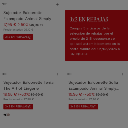
Sujetador Balconette
Estampado Animal Simply
3x2 EN REBAJAS
Iconi...
17,95 €
(-50%)
35,90 €
Compra 3 artículos de la
Precio anterior:
25,10 €
selección de rebajas por el
3x2 EN REBAJAS
precio de 2. El descuento se
aplicará automáticamente en la
cesta. Válido del 05/08/2026 al
31/08/2026.
Sujetador Balconette Ilenia
Sujetador Balconette Sofia
The Art of Lingerie
Estampado Animal Simply...
19,95 €
(-50%)
19,95 €
(-50%)
39,90 €
39,90 €
Precio anterior:
27,90 €
Precio anterior:
27,90 €
3x2 EN REBAJAS
3x2 EN REBAJAS