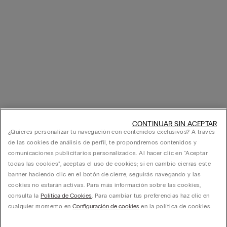
CONTINUAR SIN ACEPTAR
¿Quieres personalizar tu navegación con contenidos exclusivos? A través
de las cookies de análisis de perfil, te propondremos contenidos y
comunicaciones publicitarios personalizados. Al hacer clic en "Aceptar
todas las cookies", aceptas el uso de cookies; si en cambio cierras este
banner haciendo clic en el botón de cierre, seguirás navegando y las
cookies no estarán activas. Para más información sobre las cookies,
consulta la
Política de Cookies
. Para cambiar tus preferencias haz clic en
cualquier momento en
Configuración de cookies
en la política de cookies.