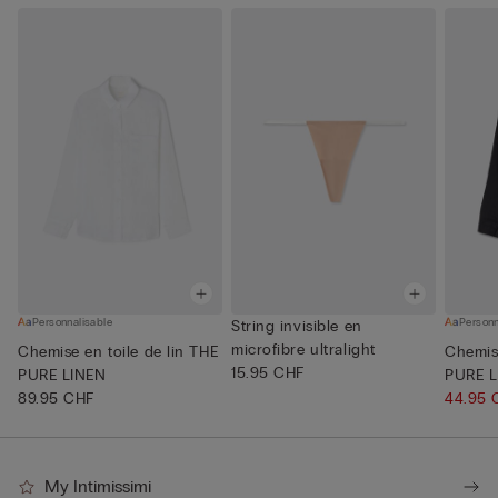
Personnalisable
Personn
String invisible en
microfibre ultralight
Chemise en toile de lin THE
Chemise
15.95 CHF
PURE LINEN
PURE L
89.95 CHF
44.95
My Intimissimi