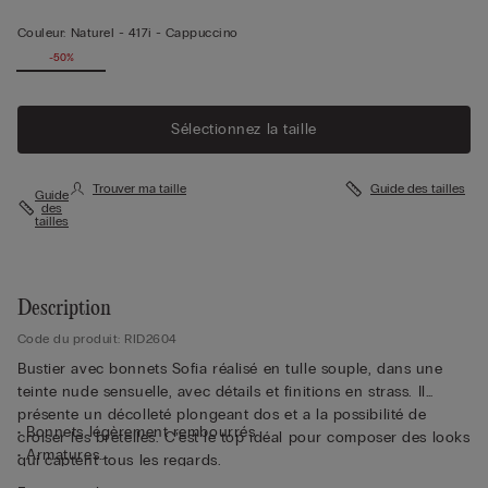
Couleur:
Naturel -
417i - Cappuccino
-50%
Sélectionnez la taille
Trouver ma taille
Guide des tailles
Guide
des
tailles
Description
Code du produit: RID2604
Bustier avec bonnets Sofia réalisé en tulle souple, dans une
teinte nude sensuelle, avec détails et finitions en strass. Il
présente un décolleté plongeant dos et a la possibilité de
• Bonnets légèrement rembourrés
croiser les bretelles. C’est le top idéal pour composer des looks
• Armatures
qui captent tous les regards.
• Tour de poitrine rehaussé de tulle