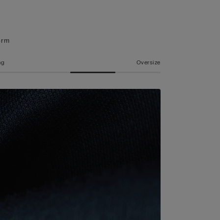
orm
ng
Oversize