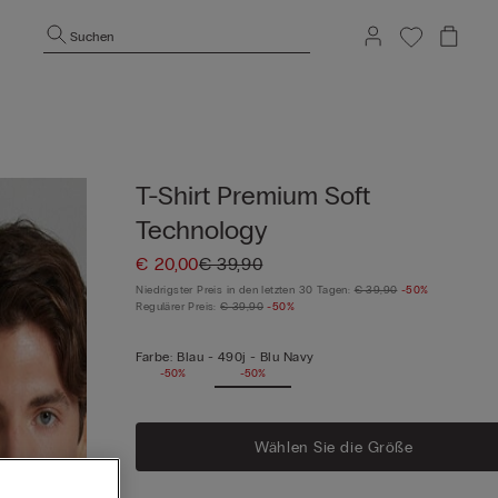
Suchen
T-Shirt Premium Soft
Technology
€ 20,00
€ 39,90
Niedrigster Preis in den letzten 30 Tagen:
€ 39,90
-50%
Regulärer Preis:
€ 39,90
-50%
Farbe:
Blau -
490j - Blu Navy
-50%
-50%
Wählen Sie die Größe