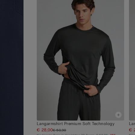
Langarmshirt Premium Soft Technology
La
€ 28,00
€ 
€ 50,90