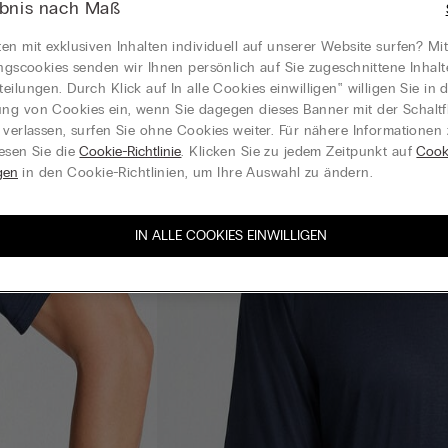
ebnis nach Maß
en mit exklusiven Inhalten individuell auf unserer Website surfen? Mi
ungscookies senden wir Ihnen persönlich auf Sie zugeschnittene Inhal
eilungen. Durch Klick auf In alle Cookies einwilligen‟ willigen Sie in d
g von Cookies ein, wenn Sie dagegen dieses Banner mit der Schaltf
 verlassen, surfen Sie ohne Cookies weiter. Für nähere Informationen
esen Sie die
Cookie-Richtlinie
. Klicken Sie zu jedem Zeitpunkt auf
Cook
gen
in den Cookie-Richtlinien, um Ihre Auswahl zu ändern.
IN ALLE COOKIES EINWILLIGEN