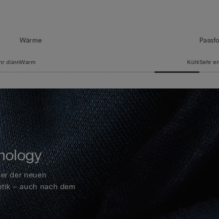
Wärme
Passf
hr dünn
Warm
Kühl
Sehr e
nology
ser der neuen
Optik – auch nach dem