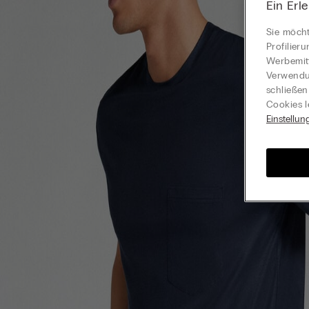
Ein Erl
Sie möcht
Profilier
Werbemitt
Verwendun
schließen
Cookies l
Einstellun