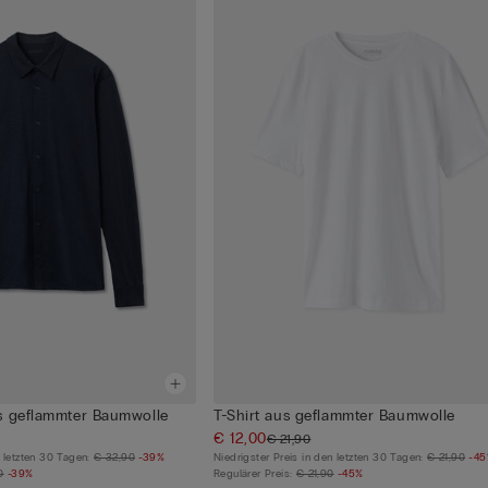
s geflammter Baumwolle
T-Shirt aus geflammter Baumwolle
€ 12,00
€ 21,90
n letzten 30 Tagen:
€ 32,90
-39%
Niedrigster Preis in den letzten 30 Tagen:
€ 21,90
-4
0
-39%
Regulärer Preis:
€ 21,90
-45%