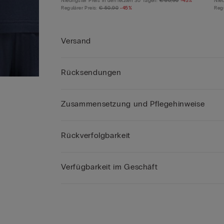
Niedrigster Preis in den letzten 30 Tagen:
€ 50,90
-45%
Nied
Regulärer Preis:
€ 50,90
-45%
Regu
Versand
Rücksendungen
Zusammensetzung und Pflegehinweise
Rückverfolgbarkeit
Verfügbarkeit im Geschäft