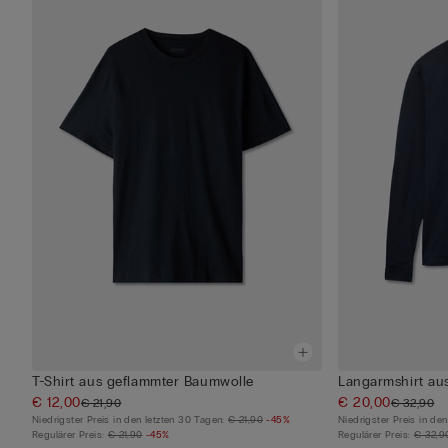
T-Shirt aus geflammter Baumwolle
Langarmshirt au
€ 12,00
€ 20,00
€ 21,90
€ 32,90
Niedrigster Preis in den letzten 30 Tagen:
€ 21,90
-45%
Niedrigster Preis in de
Regulärer Preis:
€ 21,90
-45%
Regulärer Preis:
€ 32,9