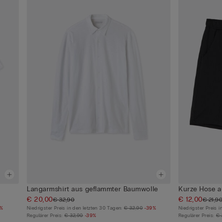
Langarmshirt aus geflammter Baumwolle
Kurze Hose a
€ 20,00
€ 12,00
€ 32,90
€ 21,9
5%
Niedrigster Preis in den letzten 30 Tagen:
€ 32,90
-39%
Niedrigster Preis 
Regulärer Preis:
€ 32,90
-39%
Regulärer Preis:
€ 