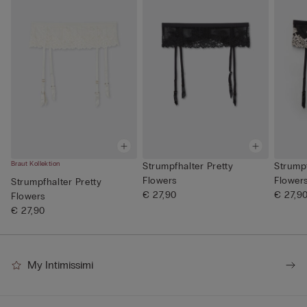
Braut Kollektion
Strumpfhalter Pretty
Strumpf
Flowers
Flower
Strumpfhalter Pretty
€ 27,90
€ 27,9
Flowers
€ 27,90
My Intimissimi