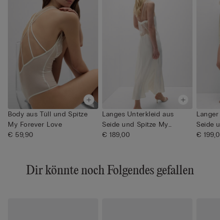
Body aus Tüll und Spitze
Langes Unterkleid aus
Langer
My Forever Love
Seide und Spitze My
Seide 
€ 59,90
Forever ...
€ 189,00
Foreve.
€ 199,
Dir könnte noch Folgendes gefallen