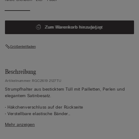
Zum Warenkorb hinzugefügt
Zum Warenkorb hinzufügen
Größenleitfaden
Beschreibung
Artikelnummer: RGC2619 2127TU
Strumpfhalter aus besticktem Tüll mit Pailletten, Perlen und
elegantem Satinbesatz.
• Häkchenverschluss auf der Rückseite
• Verstellbare elastische Bänder
• Das Model ist 1,75 m groß und trägt die Einheitsgröße
Mehr anzeigen