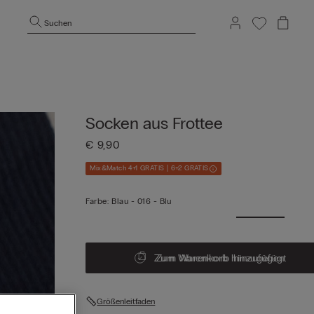
Suchen
Socken aus Frottee
€ 9,90
Mix&Match 4+1 GRATIS | 6+2 GRATIS
Farbe:
Blau -
016 - Blu
Zum Warenkorb hinzugefügt
Zum Warenkorb hinzufügen
Größenleitfaden