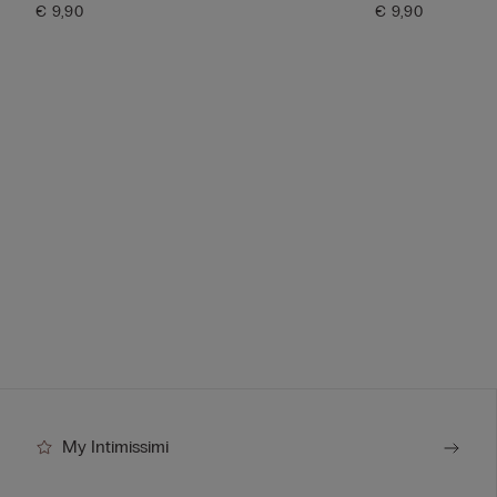
€ 9,90
€ 9,90
My Intimissimi