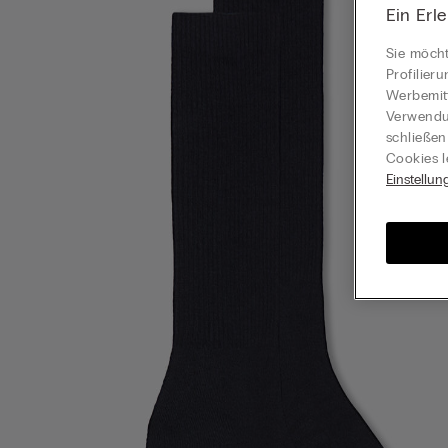
Ein Erl
Sie möcht
Profilier
Werbemitt
Verwendun
schließen
Cookies l
Einstellun