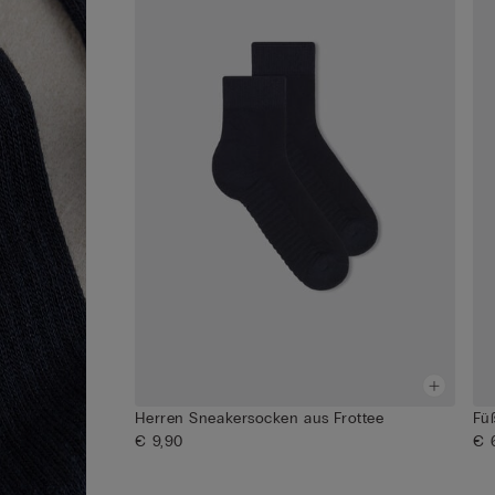
Herren Sneakersocken aus Frottee
Fü
€ 9,90
€ 