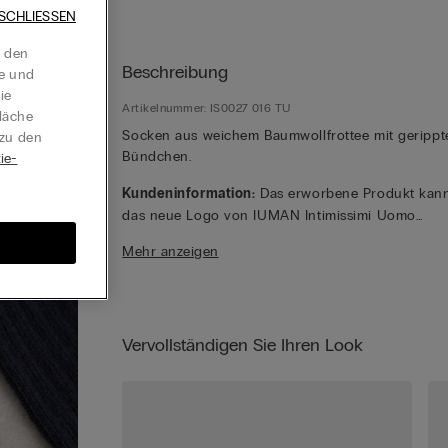
SCHLIESSEN
t den
Beschreibung
te und
ie
Artikelnummer: IS0027 016 TU
läche
Socken aus weichem Baumwollfrottee mit geripp
 zu den
Bündchen.
ie-
Kundeninformation:
Das erworbene Produkt kan
das neue Logo von IUMAN Intimissimi Uomo
aufweisen, hat aber denselben Stoff, dieselbe
Mehr anzeigen
Passform und dieselbe Verarbeitung wie das auf
dieser Seite vorgestellte Produkt.
Vervollständigen Sie Ihren Look