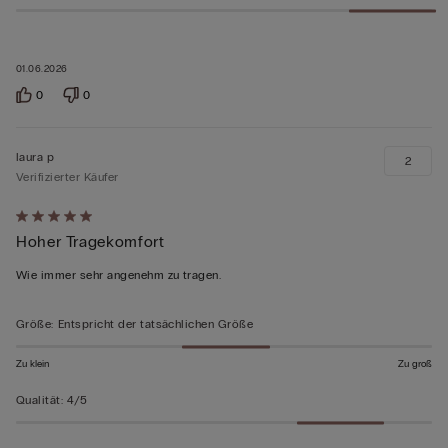
01.06.2026
0
0
laura p
2
Verifizierter Käufer
Mit
Hoher Tragekomfort
5
von
Wie immer sehr angenehm zu tragen.
5
bewertet
Größe
:
Entspricht der tatsächlichen Größe
Zu klein
Zu groß
Qualität
:
4/5