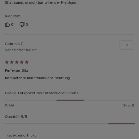
von
Sitzt super, unsichtbar unter der Kleidung
5
bewertet
14.06.2026
0
0
Gabriela G
2
Verifizierter Käufer
Mit
5
Perfekter Sitz
von
Kompetente und freundliche Beratung
5
bewertet
Größe
:
Entspricht der tatsächlichen Größe
Zu klein
Zu groß
Qualität
:
5/5
Tragekomfort
:
5/5