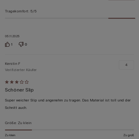
Tragekomfort
:
5/5
05.11.2025
1
0
Kerstin F
4
Verifizierter Käufer
Mit
Schöner Slip
3
von
Super weicher Slip und angenehm zu tragen. Das Material ist toll und der
5
Schnitt auch.
bewertet
Größe
:
Zu klein
Zu klein
Zu groß