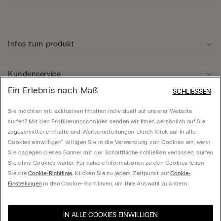
Infos zum produkt
Kundenservice
Ein Erlebnis nach Maß
SCHLIESSEN
Rechtliche Hinweise
Sie möchten mit exklusiven Inhalten individuell auf unserer Website
surfen? Mit den Profilierungscookies senden wir Ihnen persönlich auf Sie
zugeschnittene Inhalte und Werbemitteilungen. Durch Klick auf In alle
Unternehmen
Cookies einwilligen‟ willigen Sie in die Verwendung von Cookies ein, wenn
Sie dagegen dieses Banner mit der Schaltfläche schließen verlassen, surfen
Sie ohne Cookies weiter. Für nähere Informationen zu den Cookies lesen
Sie die
Cookie-Richtlinie
. Klicken Sie zu jedem Zeitpunkt auf
Cookie-
Calzedonia Österreich GmbH - Handelskai 92/Rivergate 2, OG 5, Top BG, 1200 Wien -
Einstellungen
in den Cookie-Richtlinien, um Ihre Auswahl zu ändern.
ATU41765602
IN ALLE COOKIES EINWILLIGEN
Wählen Sie die Größe
Besuchen Sie den E-Shop