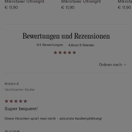
Mikrofaser Ultralight
Mikrofaser Ultralight
Mikrofa
€ 11,90
€ 11,90
€ 11,90
Bewertungen und Rezensionen
64 Bewertungen
4,8
von 5 Sternen
Ordnen nach
Kristin A
Verifizierter Käufer
Mit
Super bequem!
5
von
Diese Höschen spürt man nicht - absolute Kaufempfehlung!
5
bewertet
26.07.2026