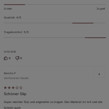
Zu klein
Zu groß
Qualität
:
4/5
Tragekomfort
:
5/5
14.08.2025
0
0
Kerstin F
4
Verifizierter Käufer
Mit
Schöner Slip
3
von
Super weicher Slip und angenehm zu tragen. Das Material ist toll und der
5
Schnitt auch.