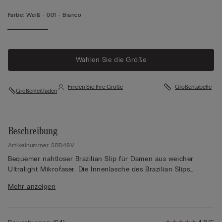
Farbe:
Weiß -
001 - Bianco
Weniger
anzeigen
Wählen Sie die Größe
Finden Sie Ihre Größe
Größentabelle
Größenleitfaden
Beschreibung
Artikelnummer: SBD49V
Bequemer nahtloser Brazilian Slip für Damen aus weicher
Ultralight Mikrofaser. Die Innenlasche des Brazilian Slips
besteht aus 100% Baumwolle. Ideal für alle, die nach
Mehr anzeigen
Unterwäsche suchen, die sich unter der Kleidung nicht
abzeichnet. Der nahtlose Brazilian Slip passt sich wunderbar an
Ihre Kurven an und verleiht ein unvergleichlich angenehmes
Tragegefühl, das sich anfühlt wie eine zweite Haut. Die