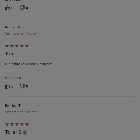
0
0
Kristin A
Verifizierter Käufer
Mit
Top!
5
von
Die finde ich absolut super!!
5
bewertet
26.07.2026
0
0
Bettina T
Verifizierter Käufer
Mit
Toller Slip
5