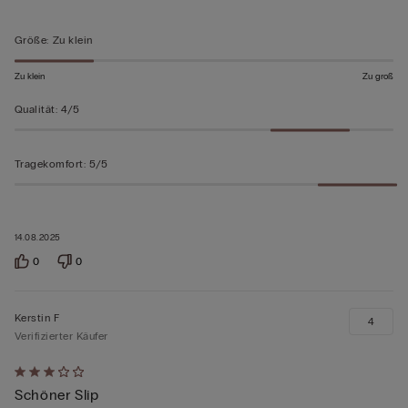
bewertet
Größe
:
Zu klein
Zu klein
Zu groß
Qualität
:
4/5
Tragekomfort
:
5/5
14.08.2025
0
0
Kerstin F
4
Verifizierter Käufer
Mit
Schöner Slip
3