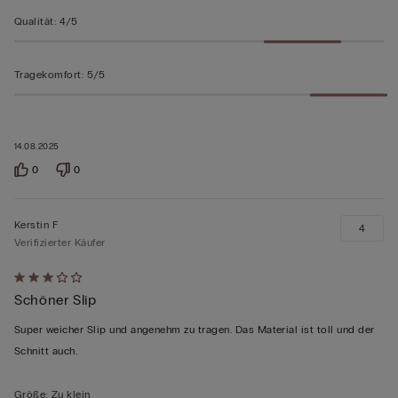
Qualität
:
4/5
Tragekomfort
:
5/5
14.08.2025
0
0
Kerstin F
4
Verifizierter Käufer
Mit
Schöner Slip
3
von
Super weicher Slip und angenehm zu tragen. Das Material ist toll und der
5
Schnitt auch.
bewertet
Größe
:
Zu klein