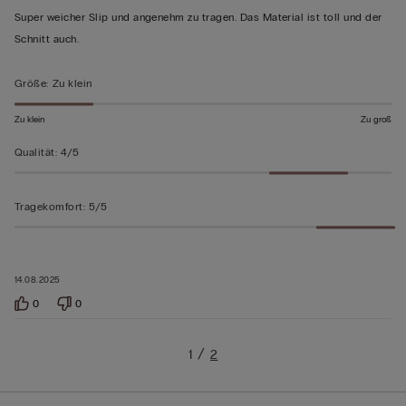
von
Super weicher Slip und angenehm zu tragen. Das Material ist toll und der
5
Schnitt auch.
bewertet
Größe
:
Zu klein
Zu klein
Zu groß
Qualität
:
4/5
Tragekomfort
:
5/5
14.08.2025
0
0
1
2