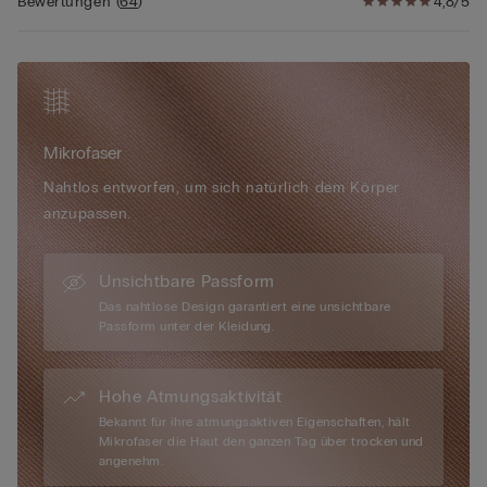
Bewertungen
(
64
)
4,8/5
Mikrofaser Slips von Intimissimi besitzen viele besondere
Eigenschaften: Das Material ist sehr weich und ultraleicht,
sowie umhüllend und seidig, sodass es als fast unspürbar und
unsichtbar bezeichnet werden kann. Die nahtlosen Brazilian
Slips von Intimissimi sind die perfekten Verbündeten für jede
Frau, die nach schlichter Eleganz sucht und sich rundum
Mikrofaser
wohlfühlen will. Wählen Sie die nahtlosen Damen Slips im
Brazilian Cut in einer beliebigen Farbe, die zu Ihnen passt und
Nahtlos entworfen, um sich natürlich dem Körper
Sie selbstbewusst erstrahlen lässt.
anzupassen.
Unsichtbare Passform
Das nahtlose Design garantiert eine unsichtbare
Passform unter der Kleidung.
Hohe Atmungsaktivität
Bekannt für ihre atmungsaktiven Eigenschaften, hält
Mikrofaser die Haut den ganzen Tag über trocken und
angenehm.