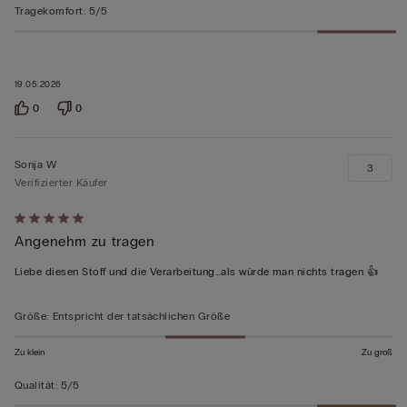
Tragekomfort
:
5/5
19.05.2026
0
0
Sonja W
3
Verifizierter Käufer
Mit
Angenehm zu tragen
5
von
Liebe diesen Stoff und die Verarbeitung…als würde man nichts tragen 👍
5
bewertet
Größe
:
Entspricht der tatsächlichen Größe
Zu klein
Zu groß
Qualität
:
5/5