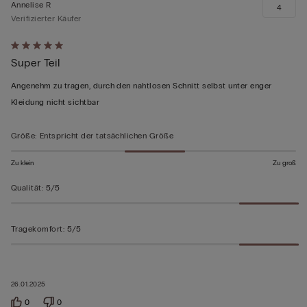
Annelise R
4
Verifizierter Käufer
Mit
Super Teil
5
von
Angenehm zu tragen, durch den nahtlosen Schnitt selbst unter enger
5
Kleidung nicht sichtbar
bewertet
Größe
:
Entspricht der tatsächlichen Größe
Zu klein
Zu groß
Qualität
:
5/5
Tragekomfort
:
5/5
26.01.2025
0
0