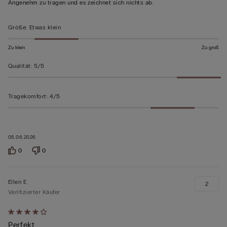
von
Angenehm zu tragen und es zeichnet sich nichts ab.
5
bewertet
Größe
:
Etwas klein
Zu klein
Zu groß
Qualität
:
5/5
Tragekomfort
:
4/5
05.06.2026
0
0
Ellen E
2
Verifizierter Käufer
Mit
Perfekt
4