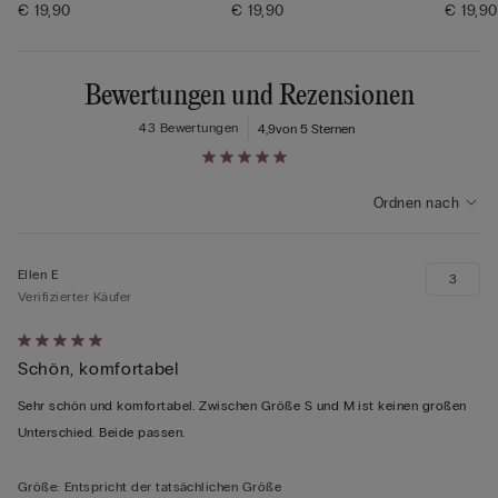
€ 19,90
€ 19,90
€ 19,90
Bewertungen und Rezensionen
43 Bewertungen
4,9
von 5 Sternen
Ordnen nach
Ellen E
3
Verifizierter Käufer
Mit
Schön, komfortabel
5
von
Sehr schön und komfortabel. Zwischen Größe S und M ist keinen großen
5
Unterschied. Beide passen.
bewertet
Größe
:
Entspricht der tatsächlichen Größe