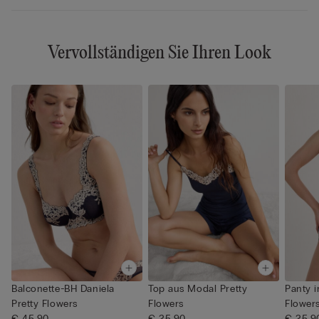
Vervollständigen Sie Ihren Look
Balconette-BH Daniela
Top aus Modal Pretty
Panty i
Pretty Flowers
Flowers
Flower
€ 45,90
€ 25,90
€ 25,9