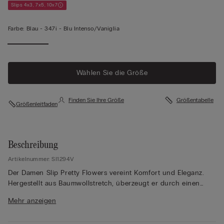
Slips 4x3, 7x5, 10x7
Farbe:
Blau -
347i - Blu Intenso/vaniglia
Wählen Sie die Größe
Finden Sie Ihre Größe
Größentabelle
Größenleitfaden
Beschreibung
Artikelnummer: SI1294V
Der Damen Slip Pretty Flowers vereint Komfort und Eleganz.
Hergestellt aus Baumwollstretch, überzeugt er durch einen
nahtlosen Beinausschnitt, der ein angenehmes Tragegefühl
Mehr anzeigen
garantiert und sich perfekt unter enger Kleidung versteckt. Der
Spitzeneinsatz an der Vorderseite, wahlweise in Ton-in-Ton-