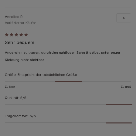
Annelise R
4
Verifizierter Käufer
Mit
Sehr bequem
5
von
Angenehm zu tragen, durch den nahtlosen Schnitt selbst unter enger
5
Kleidung nicht sichtbar
bewertet
Größe
:
Entspricht der tatsächlichen Größe
Zu klein
Zu groß
Qualität
:
5/5
Tragekomfort
:
5/5