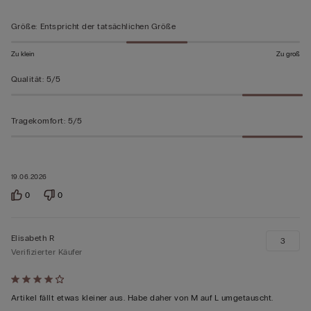
5
bewertet
Größe
:
Entspricht der tatsächlichen Größe
Zu klein
Zu groß
Qualität
:
5/5
Tragekomfort
:
5/5
19.06.2026
0
0
Elisabeth R
3
Verifizierter Käufer
Mit
4
Artikel fällt etwas kleiner aus. Habe daher von M auf L umgetauscht.