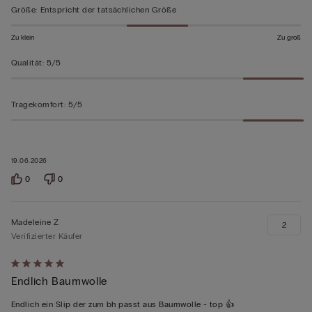
bewertet
Größe
:
Entspricht der tatsächlichen Größe
Zu klein
Zu groß
Qualität
:
5/5
Tragekomfort
:
5/5
19.06.2026
0
0
Madeleine Z
2
Verifizierter Käufer
Mit
Endlich Baumwolle
5
von
Endlich ein Slip der zum bh passt aus Baumwolle - top 👍