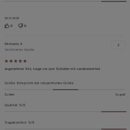
26.01.2025
0
0
Michaela A
2
Verifizierter Käufer
Mit
5
angenehmer Sitz, trage sie zum Schlafen mit seidenoberteil
von
5
Größe
:
Entspricht der tatsächlichen Größe
bewertet
Zu klein
Zu groß
Qualität
:
5/5
Tragekomfort
:
5/5