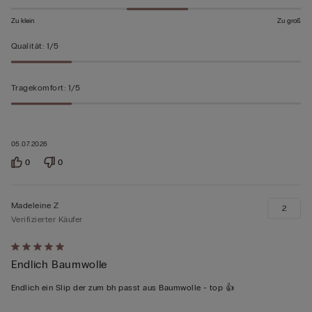
Zu klein
Zu groß
Qualität
:
1/5
Tragekomfort
:
1/5
05.07.2026
0
0
Madeleine Z
2
Verifizierter Käufer
Mit
Endlich Baumwolle
5
von
Endlich ein Slip der zum bh passt aus Baumwolle - top 👍
5