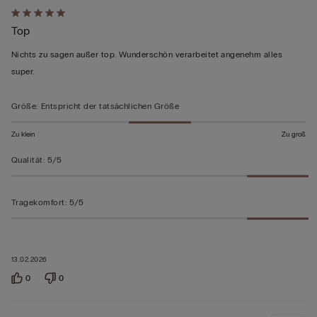
Mit
Top
5
von
Nichts zu sagen außer top. Wunderschön verarbeitet angenehm alles
5
super.
bewertet
Größe
:
Entspricht der tatsächlichen Größe
Zu klein
Zu groß
Qualität
:
5/5
Tragekomfort
:
5/5
13.02.2026
0
0