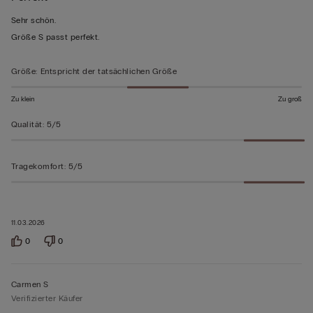
von
Sehr schön.
5
Größe S passt perfekt.
bewertet
Größe
:
Entspricht der tatsächlichen Größe
Zu klein
Zu groß
Qualität
:
5/5
Tragekomfort
:
5/5
11.03.2026
0
0
Carmen S
Verifizierter Käufer