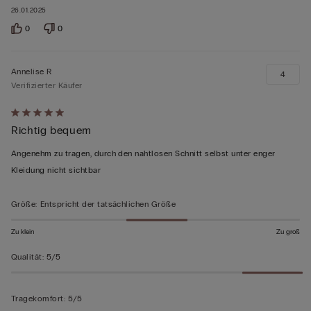
26.01.2025
0
0
Annelise R
4
Verifizierter Käufer
Mit
Richtig bequem
5
von
Angenehm zu tragen, durch den nahtlosen Schnitt selbst unter enger
5
Kleidung nicht sichtbar
bewertet
Größe
:
Entspricht der tatsächlichen Größe
Zu klein
Zu groß
Qualität
:
5/5
Tragekomfort
:
5/5