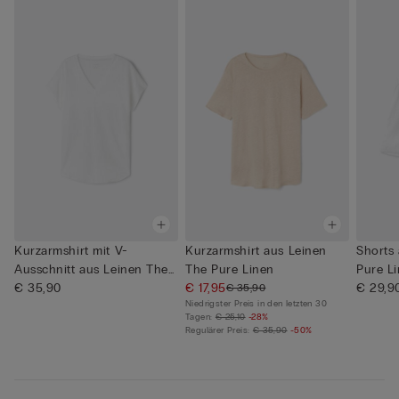
Kurzarmshirt mit V-
Kurzarmshirt aus Leinen
Shorts 
Ausschnitt aus Leinen The
The Pure Linen
Pure L
Pure ...
€ 35,90
€ 17,95
€ 29,9
€ 35,90
Niedrigster Preis in den letzten 30
Tagen:
€ 25,10
-28%
Regulärer Preis:
€ 35,90
-50%