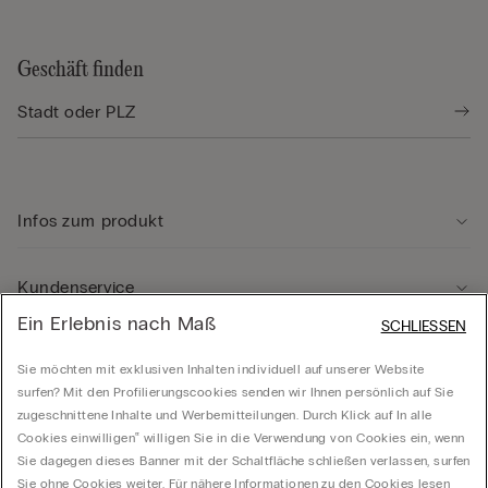
Geschäft finden
Infos zum produkt
Kundenservice
Ein Erlebnis nach Maß
SCHLIESSEN
Rechtliche Hinweise
Sie möchten mit exklusiven Inhalten individuell auf unserer Website
surfen? Mit den Profilierungscookies senden wir Ihnen persönlich auf Sie
zugeschnittene Inhalte und Werbemitteilungen. Durch Klick auf In alle
Unternehmen
Cookies einwilligen‟ willigen Sie in die Verwendung von Cookies ein, wenn
Sie dagegen dieses Banner mit der Schaltfläche schließen verlassen, surfen
Sie ohne Cookies weiter. Für nähere Informationen zu den Cookies lesen