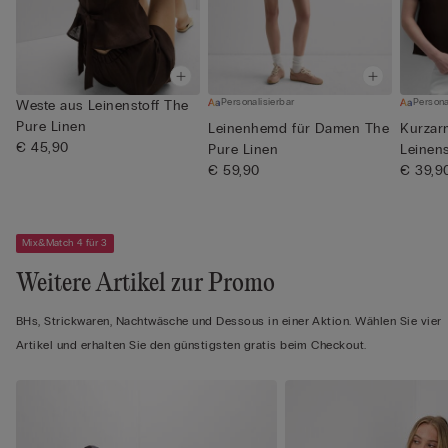
Personalisierbar
Persona
Weste aus Leinenstoff The
Pure Linen
Leinenhemd für Damen The
Kurzar
€ 45,90
Pure Linen
Leinens
€ 59,90
€ 39,9
Mix&Match 4 für 3
Weitere Artikel zur Promo
BHs, Strickwaren, Nachtwäsche und Dessous in einer Aktion. Wählen Sie vier
Artikel und erhalten Sie den günstigsten gratis beim Checkout.