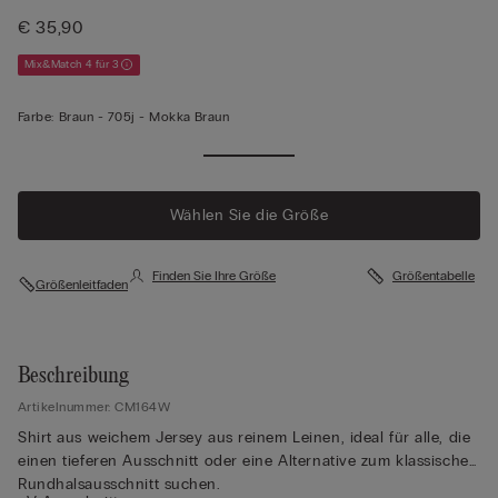
€ 35,90
Mix&Match 4 für 3
Farbe:
Braun -
705j - Mokka Braun
Wählen Sie die Größe
Finden Sie Ihre Größe
Größentabelle
Größenleitfaden
Beschreibung
Artikelnummer: CM164W
Shirt aus weichem Jersey aus reinem Leinen, ideal für alle, die
einen tieferen Ausschnitt oder eine Alternative zum klassischen
Rundhalsausschnitt suchen.