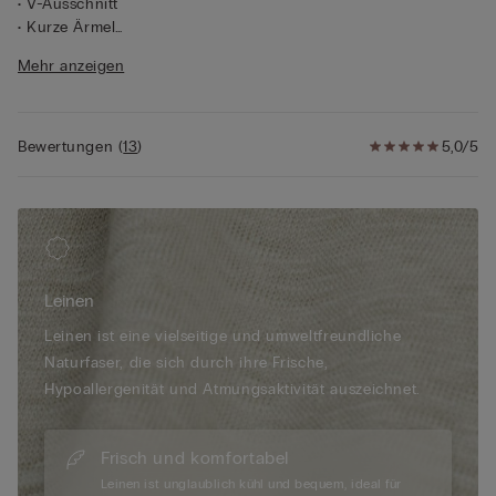
• V-Ausschnitt
• Kurze Ärmel
• 100 % Leinen
Mehr anzeigen
• Weich fallende Passform
• Das Model ist 175 cm groß und trägt Größe S
Bewertungen
(
13
)
5,0/5
Leinen
Leinen ist eine vielseitige und umweltfreundliche
Naturfaser, die sich durch ihre Frische,
Hypoallergenität und Atmungsaktivität auszeichnet.
Frisch und komfortabel
Leinen ist unglaublich kühl und bequem, ideal für