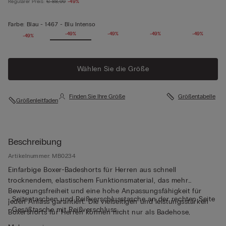
Regulärer Preis:
€ 88,00
-49%
Farbe:
Blau -
1467 - Blu Intenso
-49%
-49%
-49%
-49%
-49%
-49%
Wählen Sie die Größe
Finden Sie Ihre Größe
Größentabelle
Größenleitfaden
Beschreibung
Artikelnummer: MB0234
Einfarbige Boxer-Badeshorts für Herren aus schnell
trocknendem, elastischem Funktionsmaterial, das mehr
Bewegungsfreiheit und eine hohe Anpassungsfähigkeit für
• Seitentaschen und Reißverschlusstasche an der rechten Seite
jeden Anlass garantiert. Die vielseitigen und leistungsstarken
• Gesäßtasche mit Reißverschluss
Boxershorts für Herren können nicht nur als Badehose,
• Kleines Logo hinten
sondern auch als Sommershorts für alle Outdoor-Aktivitäten