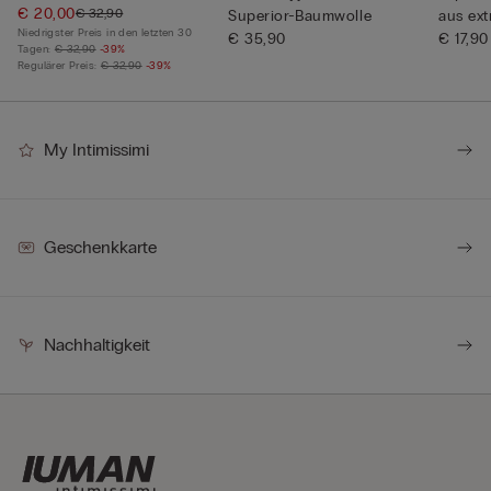
€ 20,00
€ 32,90
Superior-Baumwolle
aus ext
Niedrigster Preis in den letzten 30
€ 35,90
€ 17,90
Tagen:
€ 32,90
-39%
Regulärer Preis:
€ 32,90
-39%
My Intimissimi
Geschenkkarte
Nachhaltigkeit