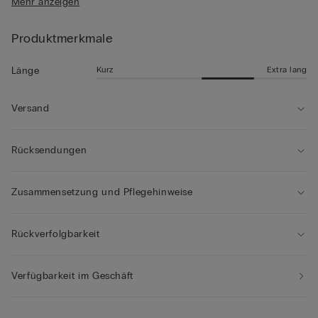
Mehr anzeigen
• Mittlere Länge
getragen werden.
• Normale Passform
• Das Model ist 185 cm groß und trägt Größe L
Produktmerkmale
Kurz
Extra lang
Länge
Versand
Rücksendungen
Zusammensetzung und Pflegehinweise
Rückverfolgbarkeit
Verfügbarkeit im Geschäft