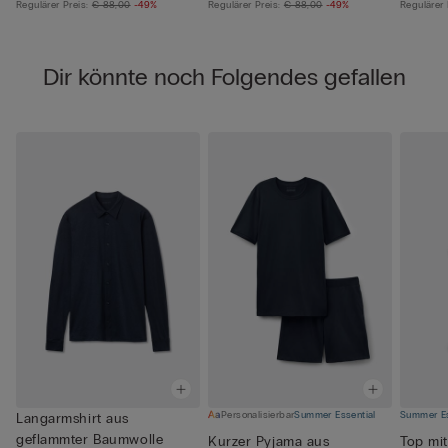
Regulärer Preis:
€ 88,00
-49%
Regulärer Preis:
€ 88,00
-49%
Regulärer 
Dir könnte noch Folgendes gefallen
Personalisierbar
Summer Essential
Summer Es
Langarmshirt aus
geflammter Baumwolle
Kurzer Pyjama aus
Top mi