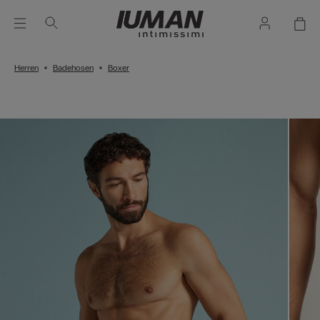
Herren
Badehosen
Boxer