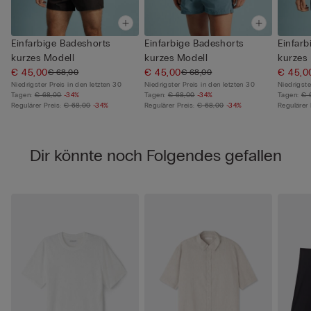
Einfarbige Badeshorts
Einfarbige Badeshorts
Einfarb
kurzes Modell
kurzes Modell
kurzes
€ 45,00
€ 45,00
€ 45,0
€ 68,00
€ 68,00
Niedrigster Preis in den letzten 30
Niedrigster Preis in den letzten 30
Niedrigste
Tagen:
€ 68,00
-34%
Tagen:
€ 68,00
-34%
Tagen:
€ 
Regulärer Preis:
€ 68,00
-34%
Regulärer Preis:
€ 68,00
-34%
Regulärer 
Dir könnte noch Folgendes gefallen