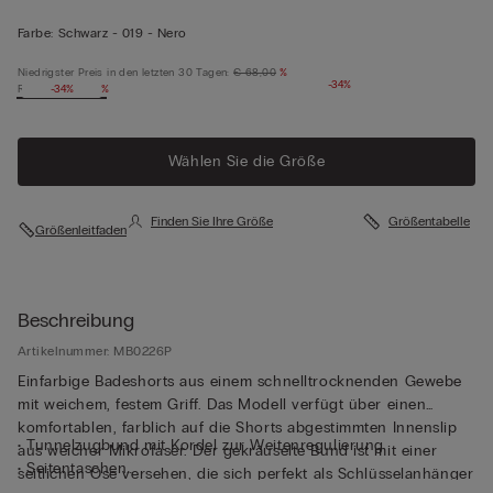
Farbe:
Schwarz -
019 - Nero
Niedrigster Preis in den letzten 30 Tagen:
€ 68,00
%
-34%
Regulärer Preis:
-34%
%
Wählen Sie die Größe
Finden Sie Ihre Größe
Größentabelle
Größenleitfaden
Beschreibung
Artikelnummer: MB0226P
Einfarbige Badeshorts aus einem schnelltrocknenden Gewebe
mit weichem, festem Griff. Das Modell verfügt über einen
komfortablen, farblich auf die Shorts abgestimmten Innenslip
• Tunnelzugbund mit Kordel zur Weitenregulierung
aus weicher Mikrofaser. Der gekräuselte Bund ist mit einer
• Seitentaschen
seitlichen Öse versehen, die sich perfekt als Schlüsselanhänger
• Gesäßtasche mit Magnetverschluss