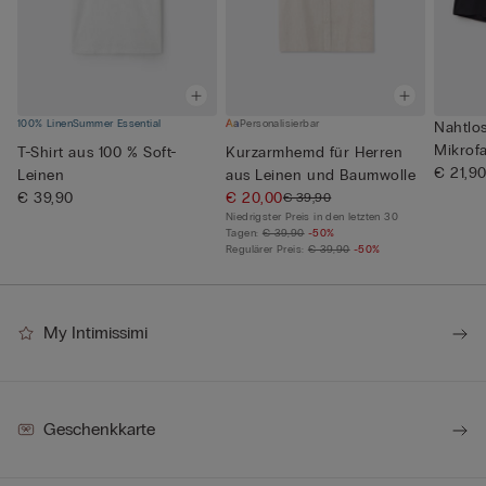
100% Linen
Summer Essential
Personalisierbar
Nahtlo
Mikrof
T-Shirt aus 100 % Soft-
Kurzarmhemd für Herren
€ 21,9
Leinen
aus Leinen und Baumwolle
€ 39,90
€ 20,00
€ 39,90
Niedrigster Preis in den letzten 30
Tagen:
€ 39,90
-50%
Regulärer Preis:
€ 39,90
-50%
My Intimissimi
Geschenkkarte