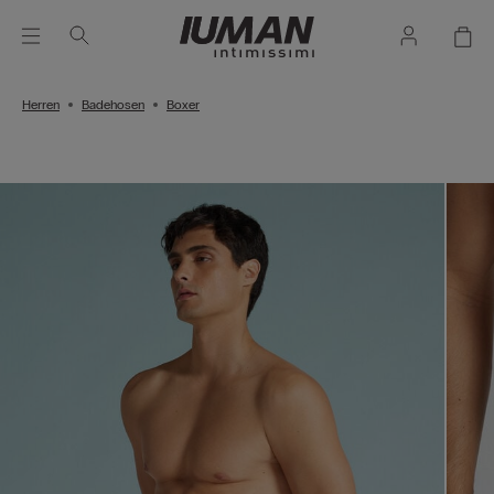
Herren
Badehosen
Boxer