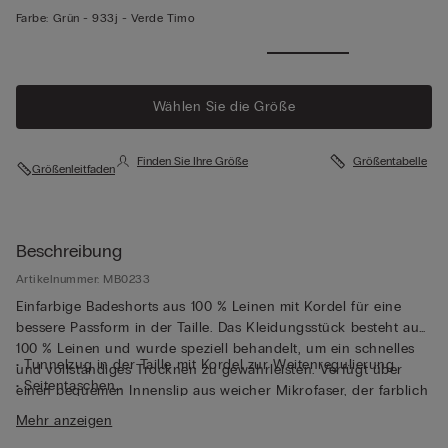
Farbe:
Grün -
933j - Verde Timo
Wählen Sie die Größe
Finden Sie Ihre Größe
Größentabelle
Größenleitfaden
Beschreibung
Artikelnummer: MB0233
Einfarbige Badeshorts aus 100 % Leinen mit Kordel für eine
bessere Passform in der Taille. Das Kleidungsstück besteht aus
100 % Leinen und wurde speziell behandelt, um ein schnelles
• Tunnelzug in der Taille mit Kordel zur Weitenregulierung
und vollständiges Trocknen zu gewährleisten. Verfügt über
• Seitentaschen
einen bequemen Innenslip aus weicher Mikrofaser, der farblich
• Gesäßtasche mit Magnetverschluss
auf das Kleidungsstück abgestimmt ist und sowohl beim Baden
Mehr anzeigen
• Innenfutter für hohen Tragekomfort
als auch beim Entspannen außerhalb des Wassers Halt und