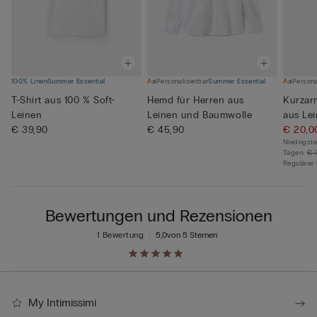
100% Linen
Summer Essential
Personalisierbar
Summer Essential
Persona
T-Shirt aus 100 % Soft-
Hemd für Herren aus
Kurzar
Leinen
Leinen und Baumwolle
aus Le
€ 39,90
€ 45,90
€ 20,0
Niedrigste
Tagen:
€ 
Regulärer 
Bewertungen und Rezensionen
1 Bewertung
5,0
von 5 Sternen
My Intimissimi