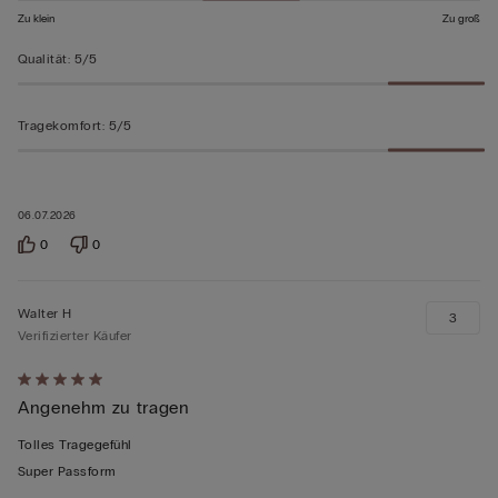
Zu klein
Zu groß
Qualität
:
5/5
Tragekomfort
:
5/5
06.07.2026
0
0
Walter H
3
Verifizierter Käufer
Mit
Angenehm zu tragen
5
von
Tolles Tragegefühl
5
Super Passform
bewertet