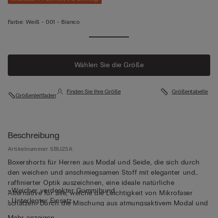
Farbe:
Weiß -
001 - Bianco
Wählen Sie die Größe
Finden Sie Ihre Größe
Größentabelle
Größenleitfaden
Beschreibung
Artikelnummer: SBU23A
Boxershorts für Herren aus Modal und Seide, die sich durch
den weichen und anschmiegsamen Stoff mit eleganter und
raffinierter Optik auszeichnen, eine ideale natürliche
• Weicher verdeckter Gummibund
Alternative für alle, welche die Leichtigkeit von Mikrofaser
• Unterlegter Einsatz
schätzen. Durch die Mischung aus atmungsaktivem Modal und
• Langes Modell
thermoregulierender Seide bieten die Boxershorts höchsten
Mehr anzeigen