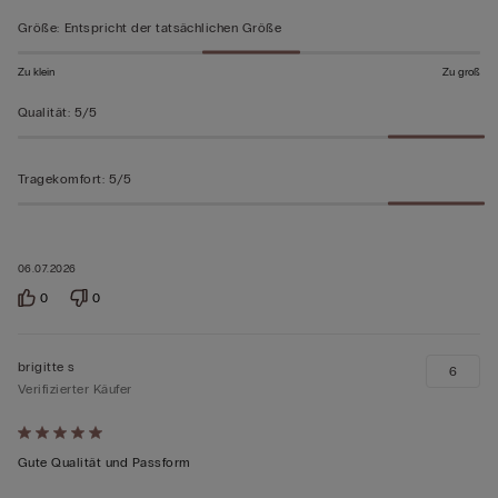
Größe
:
Entspricht der tatsächlichen Größe
Zu klein
Zu groß
Qualität
:
5/5
Tragekomfort
:
5/5
06.07.2026
0
0
brigitte s
6
Verifizierter Käufer
Mit
5
Gute Qualität und Passform
von