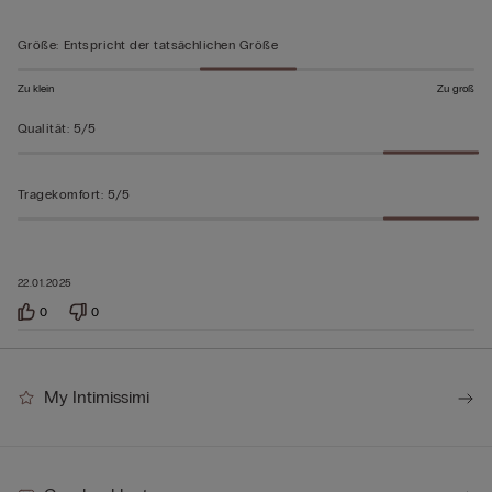
5
bewertet
Größe
:
Entspricht der tatsächlichen Größe
Zu klein
Zu groß
Qualität
:
5/5
Tragekomfort
:
5/5
22.01.2025
0
0
My Intimissimi