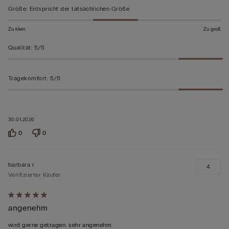
5
Größe
:
Entspricht der tatsächlichen Größe
bewertet
Zu klein
Zu groß
Qualität
:
5/5
Tragekomfort
:
5/5
30.01.2026
0
0
barbara r
4
Verifizierter Käufer
Mit
angenehm
5
von
wird gerne getragen. sehr angenehm.