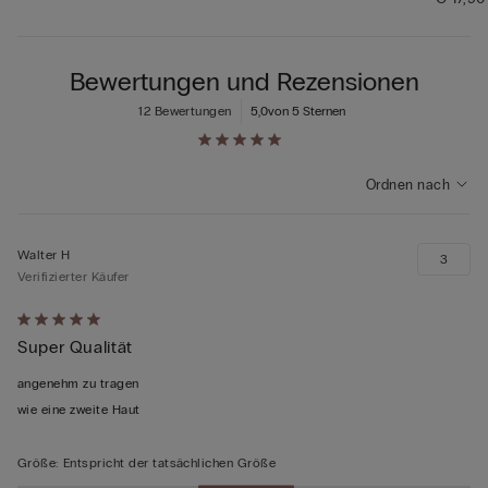
Bewertungen und Rezensionen
12 Bewertungen
5,0
von 5 Sternen
Ordnen nach
Walter H
3
Verifizierter Käufer
Mit
Super Qualität
5
von
angenehm zu tragen
5
wie eine zweite Haut
bewertet
Größe
:
Entspricht der tatsächlichen Größe