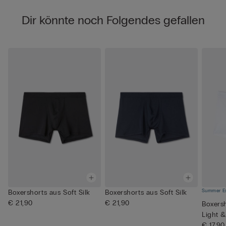
Dir könnte noch Folgendes gefallen
Summer Es
Boxershorts aus Soft Silk
Boxershorts aus Soft Silk
€ 21,90
€ 21,90
Boxers
Light &
€ 17,90