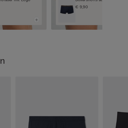
€ 9,90
en