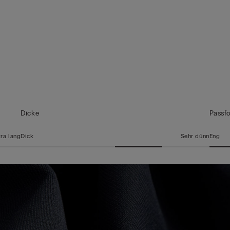
Dicke
Passf
tra lang
Dick
Sehr dünn
Eng