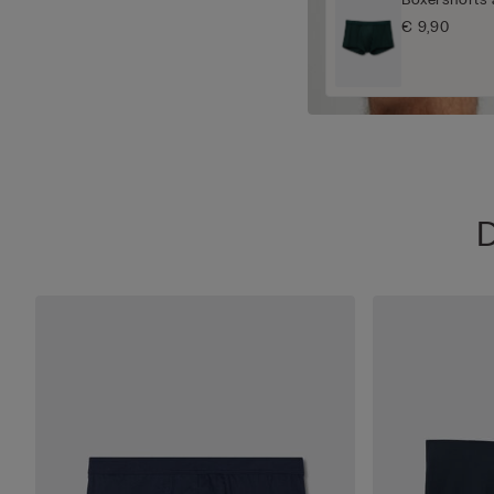
€ 9,90
D