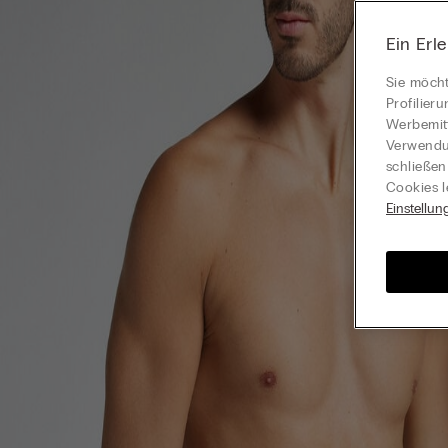
Ein Erl
Sie möcht
Profilier
Werbemitt
Verwendun
schließen
Cookies l
Einstellun