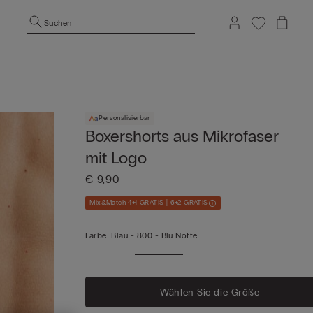
Suchen
Personalisierbar
Boxershorts aus Mikrofaser
mit Logo
€ 9,90
Mix&Match 4+1 GRATIS | 6+2 GRATIS
Farbe:
Blau -
800 - Blu Notte
Me
anze
Wählen Sie die Größe