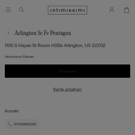
Arlington Sc Fc Pentagon
1100 S Hayes St Room H05b
Arlington,
US
22202
Intimissimi Damen
Adressen
Karte ansehen
Kontakt
+17038880292