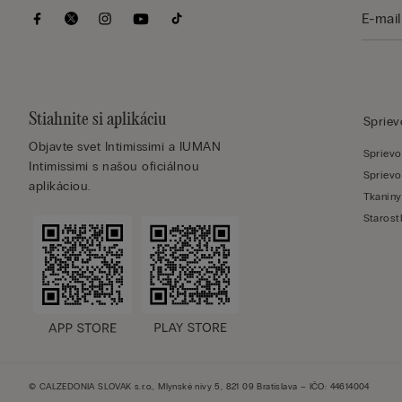
Stiahnite si aplikáciu
Sprie
Objavte svet Intimissimi a IUMAN
Sprievo
Intimissimi s našou oficiálnou
Sprievo
aplikáciou.
Tkaniny
Starost
© CALZEDONIA SLOVAK s.r.o., Mlynské nivy 5, 821 09 Bratislava – IČO: 44614004