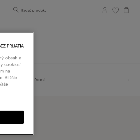
Hľadať produkt
.
j stránke.
EZ PRIJATIA
ný obsah a
ry cookies”
tím na
. Bližšie
Udržateľnosť
 Vaše
ájsť predajňu