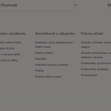
vodca výrobkami
Starostlivosť o zákazníka
Právna oblasť
dca veľkosťami
Sledujte svoju objednávku /
Zásady ochrany súk
Vrátiť tovar
údajov
dca štýlmi
Časté otázky
Zásady používania a 
 a spracovanie
súborov cookie
Zásielky
livosť o látky
Podmienky používani
Vrátenie tovaru a peňazí
Podmienky predaja
Platby
Prístupnosť
Pošlite nám e-mail