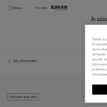
Menu
Pre neho:
Je nám 
Našu ponu
Prejsť
Želáte si
Prostred
obchodné 
súhlasíte
zavrieť, 
My Intimissimi
informáci
preferenc
nachádza
Prihlá