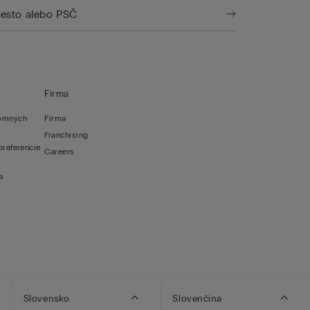
Firma
romných
Firma
Franchising
preferencie
Careers
a
Slovensko
Slovenčina