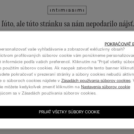
ľúto, ale túto stránku sa nám nepodarilo nájsť
ku môžete stále objavovať prostredníctvom menu alebo na domovske
POKRAČOVAŤ B
 na domovskú stránku
 personalizovať vaše vyhľadávanie a zobrazovať exkluzívny obsah?
níctvom profilovaných súborov cookie vám ponúkneme personalizova
informácie podľa vašich preferencií. Kliknutím na “Prijať všetky súbo
 s použitím súborov cookies. Ak naopak zatvoríte tento banner kliknu
budete pokračovať v prezeraní stránky a súbory cookies nebudú aktívne
Darčeková karta
e o súboroch cookies nájdete v
Zásadách používania súborov cookies
.
ie môžete kedykoľvek zmeniť kliknutím na
Nastavenia súborov cookie
júcom sa v Zásadách používania súborov cookies.
PRIJAŤ VŠETKY SÚBORY COOKIE
siť sa k odberu newslettera
N