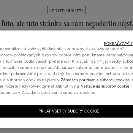
ľúto, ale túto stránku sa nám nepodarilo nájsť
ku môžete stále objavovať prostredníctvom menu alebo na domovske
POKRAČOVAŤ B
 na domovskú stránku
 personalizovať vaše vyhľadávanie a zobrazovať exkluzívny obsah?
níctvom profilovaných súborov cookie vám ponúkneme personalizova
informácie podľa vašich preferencií. Kliknutím na “Prijať všetky súbo
 s použitím súborov cookies. Ak naopak zatvoríte tento banner kliknu
budete pokračovať v prezeraní stránky a súbory cookies nebudú aktívne
Darčeková karta
e o súboroch cookies nájdete v
Zásadách používania súborov cookies
.
ie môžete kedykoľvek zmeniť kliknutím na
Nastavenia súborov cookie
júcom sa v Zásadách používania súborov cookies.
PRIJAŤ VŠETKY SÚBORY COOKIE
siť sa k odberu newslettera
N