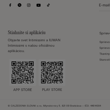
Stiahnite si aplikáciu
Sprie
Objavte svet Intimissimi a IUMAN
Sprievo
Intimissimi s našou oficiálnou
Sprievo
aplikáciou.
Tkaniny
Starost
© CALZEDONIA SLOVAK s.r.o., Mlynské nivy 5, 821 09 Bratislava – IČO: 44614004