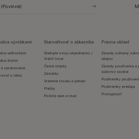
vodca výrobkami
Starostlivosť o zákazníka
Právna oblasť
dca veľkosťami
Sledujte svoju objednávku /
Zásady ochrany súk
Vrátiť tovar
údajov
dca štýlmi
Časté otázky
Zásady používania a 
 a spracovanie
súborov cookie
Zásielky
livosť o látky
Podmienky používani
Vrátenie tovaru a peňazí
Podmienky predaja
Platby
Prístupnosť
Pošlite nám e-mail