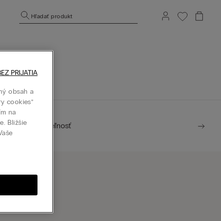
Hľadať produkt
.
j stránke.
EZ PRIJATIA
ný obsah a
ry cookies”
tím na
. Bližšie
Udržateľnosť
 Vaše
ájsť predajňu