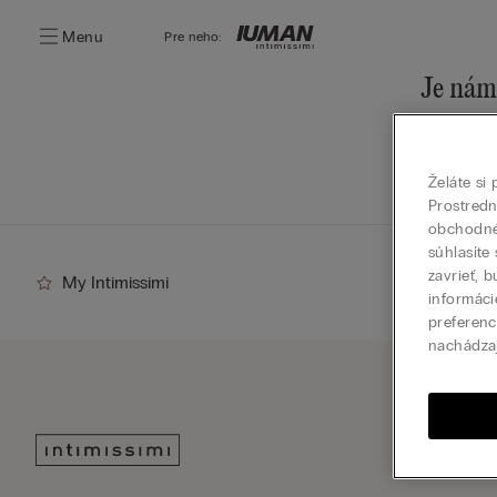
Menu
Pre neho:
Je nám 
Našu ponu
Prejsť
Želáte si
Prostred
obchodné 
súhlasíte
zavrieť, 
My Intimissimi
informáci
preferenc
nachádza
Prihlá