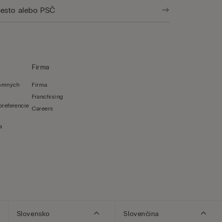
Firma
romných
Firma
Franchising
preferencie
Careers
a
Slovensko
Slovenčina