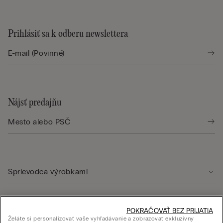
Prihlásiť sa k odberu newslettera
Nájsť predajňu
Sprievodca výrobkami
Starostlivosť o zákazníka
POKRAČOVAŤ BEZ PRIJATIA
Želáte si personalizovať vaše vyhľadávanie a zobrazovať exkluzívny