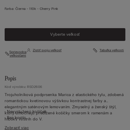
Farba:
Čierna -
110k - Cherry Pink
Vyberte veľkosť
Zistiť svoju veľkosť
Tabuľka veľkostí
Sprievodca
veľkosťami
Popis
Kód výrobku: RSD2606
Trojuholníková podprsenka Marica z elastického tylu, zdobená
romantickou kvetinovou výšivkou kontrastnej farby a
elegantným saténovým lemovaním. Zmyselný a ženský štýl,
• Nevystužený košíček
ktorý umocňujú predĺžené košíčky smerom k ramenám a
• Bez kostíc
hlboký výstrih do V.
• Elastický spodný lem na obvode pod prsiami prešitý saténom
Zobraziť viac
• Ramienka nastaviteľné v zadnej časti