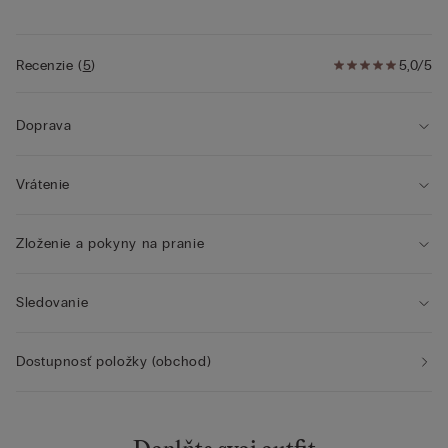
• Prirodzený efekt
• Modelka je vysoká 175 cm a nosí veľkosť
2B/75B/34B/85B/42B
Recenzie
(
5
)
5,0/5
Doprava
Vrátenie
Zloženie a pokyny na pranie
Sledovanie
Dostupnosť položky (obchod)