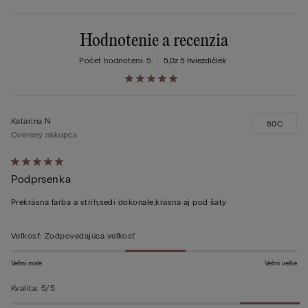
Hodnotenie a recenzia
Počet hodnotení: 5
5,0
z 5 hviezdičiek
Katarina N
80C
Overený nákupca
Hodnotenie:
Podprsenka
5
z 5
Prekrásna farba a strih,sedí dokonale,krásna aj pod šaty
Veľkosť
:
Zodpovedajúca veľkosť
Veľmi malé
Veľmi veľké
Kvalita
:
5/5