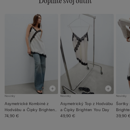
Doplňte svoj outfit
Novinky
Novinky
Novinky
Asymetrické Kombiné z
Asymetrický Top z Hodvábu
Šortky
Hodvábu a Čipky Brighten
a Čipky Brighten You Day
Bright
You...
74,90 €
49,90 €
39,90 