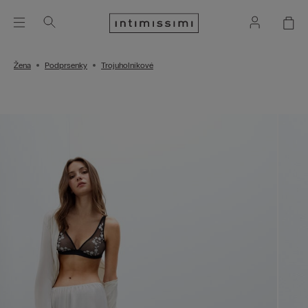
Žena
Podprsenky
Trojuholníkové