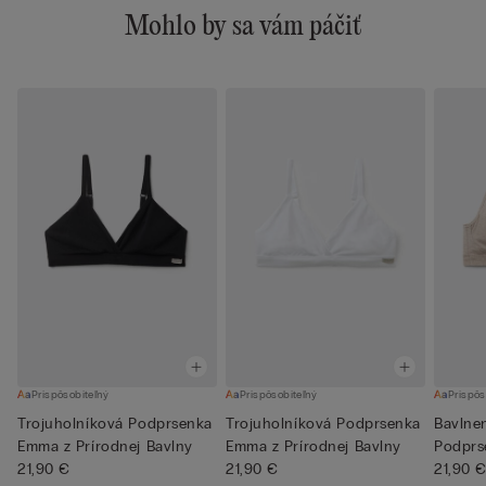
Mohlo by sa vám páčiť
Prispôsobiteľný
Prispôsobiteľný
Prispôs
Trojuholníková Podprsenka
Trojuholníková Podprsenka
Bavlne
Emma z Prírodnej Bavlny
Emma z Prírodnej Bavlny
Podprs
21,90 €
21,90 €
21,90 