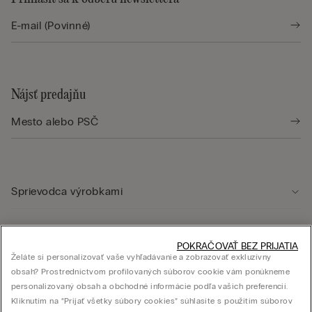
Nájsť predajňu
Sprievodca výrobkami
Starostlivosť o zákazníka
POKRAČOVAŤ BEZ PRIJATIA
Želáte si personalizovať vaše vyhľadávanie a zobrazovať exkluzívny
obsah? Prostredníctvom profilovaných súborov cookie vám ponúkneme
Právna oblasť
personalizovaný obsah a obchodné informácie podľa vašich preferencií.
Kliknutím na “Prijať všetky súbory cookies” súhlasíte s použitím súborov