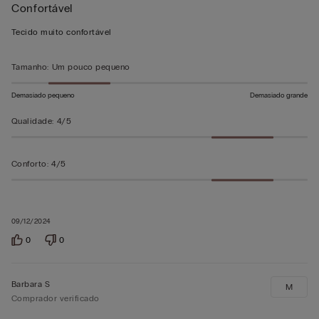
Confortável
4
em
Tecido muito confortável
5
Tamanho
:
Um pouco pequeno
Demasiado pequeno
Demasiado grande
Qualidade
:
4/5
Conforto
:
4/5
09/12/2024
0
0
Barbara S
M
Comprador verificado