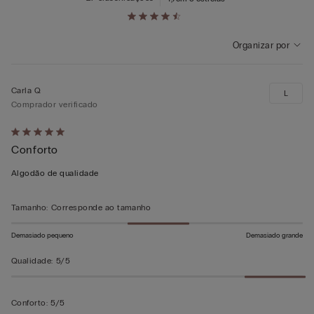
Organizar por
Carla Q
L
Comprador verificado
Atribuiu
Conforto
5
em
Algodão de qualidade
5
Tamanho
:
Corresponde ao tamanho
Demasiado pequeno
Demasiado grande
Qualidade
:
5/5
Conforto
:
5/5