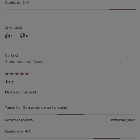
Conforto
:
5/5
23/01/2026
0
0
Carla Q
L
Comprador verificado
Atribuiu
Top
5
em
Muito confortável
5
Tamanho
:
Corresponde ao tamanho
Demasiado pequeno
Demasiado grande
Qualidade
:
4/5