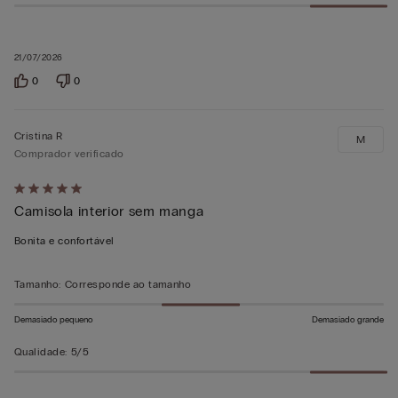
21/07/2026
0
0
Cristina R
M
Comprador verificado
Atribuiu
Camisola interior sem manga
5
em
Bonita e confortável
5
Tamanho
:
Corresponde ao tamanho
Demasiado pequeno
Demasiado grande
Qualidade
:
5/5