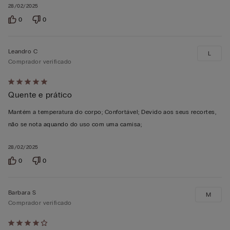
28/02/2025
0
0
Leandro C
L
Comprador verificado
Atribuiu
Quente e prático
5
em
Mantém a temperatura do corpo; Confortável; Devido aos seus recortes,
5
não se nota aquando do uso com uma camisa;
28/02/2025
0
0
Barbara S
M
Comprador verificado
Atribuiu