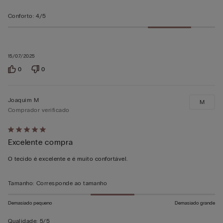
Conforto
:
4/5
15/07/2025
0
0
Joaquim M
M
Comprador verificado
Atribuiu
Excelente compra
5
em
O tecido é excelente e é muito confortável.
5
Tamanho
:
Corresponde ao tamanho
Demasiado pequeno
Demasiado grande
Qualidade
:
5/5