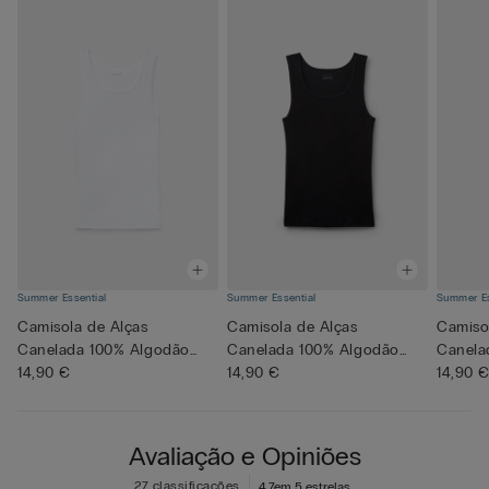
Summer Essential
Summer Essential
Summer Es
Camisola de Alças
Camisola de Alças
Camiso
Canelada 100% Algodão
Canelada 100% Algodão
Canela
Superior
14,90 €
Superior
14,90 €
Superi
14,90 
Avaliação e Opiniões
27 classificações
4,7
em 5 estrelas