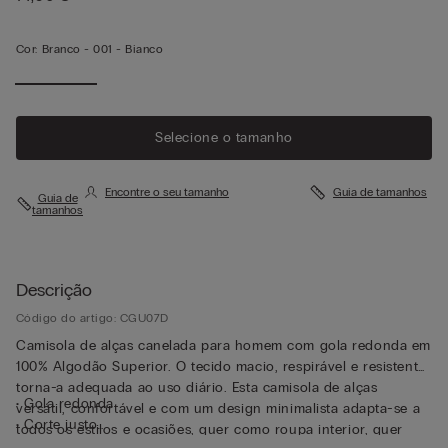
Cor:
Branco -
001 - Bianco
Selecione o tamanho
Encontre o seu tamanho
Guia de tamanhos
Guia de
tamanhos
Descrição
Código do artigo: CGU07D
Camisola de alças canelada para homem com gola redonda em
100% Algodão Superior. O tecido macio, respirável e resistente
torna-a adequada ao uso diário. Esta camisola de alças
• Gola redonda
versátil, confortável e com um design minimalista adapta-se a
• Corte justo
todos os estilos e ocasiões, quer como roupa interior, quer
• O modelo mede 1,85 m de altura e veste o tamanho L