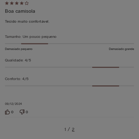
Atribuiu
Boa camisola
4
em
Tecido muito confortável.
5
Tamanho
:
Um pouco pequeno
Demasiado pequeno
Demasiado grande
Qualidade
:
4/5
Conforto
:
4/5
09/12/2024
0
0
1
2