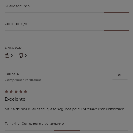
Qualidade
:
5/5
Conforto
:
5/5
27/03/2025
0
0
Carlos A
XL
Comprador verificado
Atribuiu
Excelente
5
em
Malha de boa qualidade, quase segunda pele. Extremamente confortável.
5
Tamanho
:
Corresponde ao tamanho