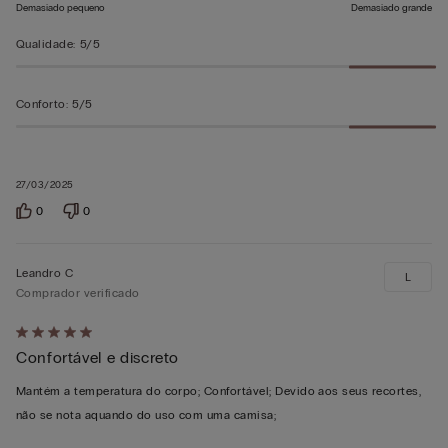
Demasiado pequeno
Demasiado grande
Qualidade
:
5/5
Conforto
:
5/5
27/03/2025
0
0
Leandro C
L
Comprador verificado
Atribuiu
Confortável e discreto
5
em
Mantém a temperatura do corpo; Confortável; Devido aos seus recortes,
5
não se nota aquando do uso com uma camisa;