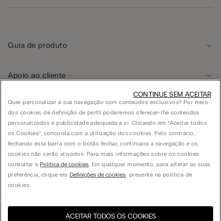
Guia de produto
Apoio ao cliente
CONTINUE SEM ACEITAR
Quer personalizar a sua navegação com conteúdos exclusivos? Por meio
Área legal
dos cookies de definição de perfil poderemos oferecer-lhe conteúdos
personalizados e publicidade adequada a si. Clicando em “Aceitar todos
os Cookies”, concorda com a utilização dos cookies. Pelo contrário,
Empresa
fechando esta barra com o botão fechar, continuará a navegação e os
cookies não serão ativados. Para mais informações sobre os cookies
consultar a
Política de cookies
. Em qualquer momento, para alterar as suas
preferência, clique em
Definições de cookies
presente na política de
© CALZEDONIA PORTUGAL LDA, Av. Infante D. Henrique, Lt. 312 - 1950-421 Lisboa -
cookies.
PORTUGAL - PT503729256 - Capital Social de cinco milhões de euros
ACEITAR TODOS OS COOKIES
Selecione o tamanho