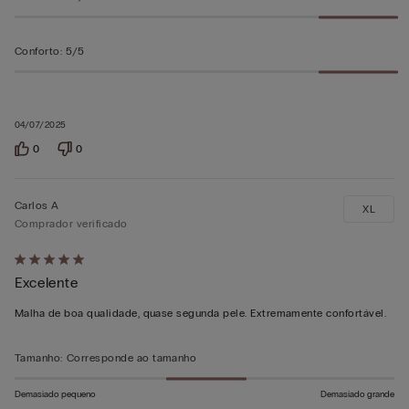
Conforto
:
5/5
04/07/2025
0
0
Carlos A
XL
Comprador verificado
Atribuiu
Excelente
5
em
Malha de boa qualidade, quase segunda pele. Extremamente confortável.
5
Tamanho
:
Corresponde ao tamanho
Demasiado pequeno
Demasiado grande