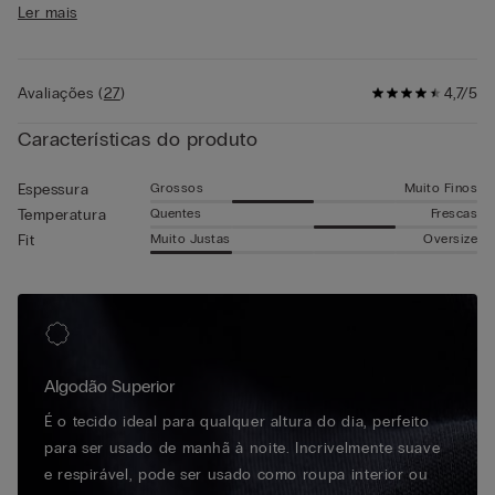
como peça para vestir por baixo de uma camisa aberta para
Ler mais
um visual descontraído. Adapta-se perfeitamente às formas do
corpo graças à sua elasticidade natural.
Avaliações
(
27
)
4,7/5
Características do produto
Grossos
Muito Finos
Espessura
Quentes
Frescas
Temperatura
Muito Justas
Oversize
Fit
Algodão Superior
É o tecido ideal para qualquer altura do dia, perfeito
para ser usado de manhã à noite. Incrivelmente suave
e respirável, pode ser usado como roupa interior ou