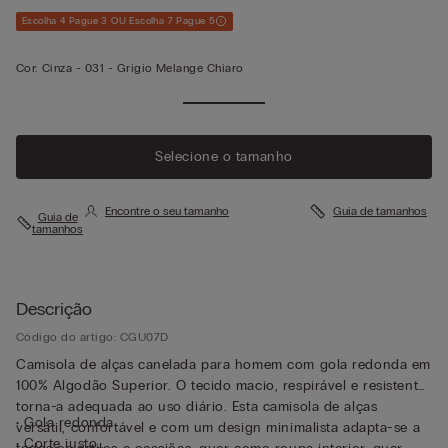
Escolha 4 Pague 3 OU Escolha 7 Pague 5
Cor:
Cinza -
031 - Grigio Melange Chiaro
Selecione o tamanho
Encontre o seu tamanho
Guia de tamanhos
Guia de
tamanhos
Descrição
Código do artigo: CGU07D
Camisola de alças canelada para homem com gola redonda em
100% Algodão Superior. O tecido macio, respirável e resistente
torna-a adequada ao uso diário. Esta camisola de alças
• Gola redonda
versátil, confortável e com um design minimalista adapta-se a
• Corte justo