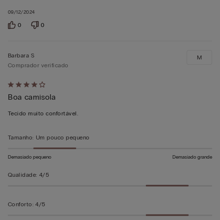
09/12/2024
0
0
Barbara S
M
Comprador verificado
Atribuiu
Boa camisola
4
em
Tecido muito confortável.
5
Tamanho
:
Um pouco pequeno
Demasiado pequeno
Demasiado grande
Qualidade
:
4/5
Conforto
:
4/5