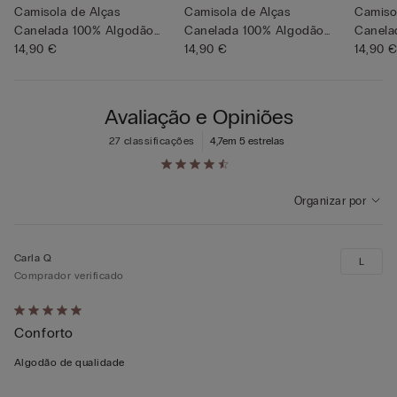
Camisola de Alças
Camisola de Alças
Camiso
Canelada 100% Algodão
Canelada 100% Algodão
Canela
Superior
14,90 €
Superior
14,90 €
Superi
14,90 
Avaliação e Opiniões
27 classificações
4,7
em 5 estrelas
Organizar por
Carla Q
L
Comprador verificado
Atribuiu
Conforto
5
em
Algodão de qualidade
5