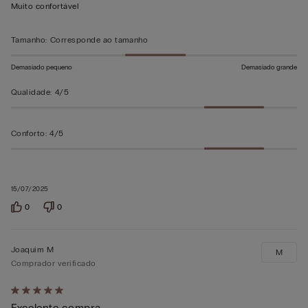
em
Muito confortável
5
Tamanho
:
Corresponde ao tamanho
Demasiado pequeno
Demasiado grande
Qualidade
:
4/5
Conforto
:
4/5
15/07/2025
0
0
Joaquim M
M
Comprador verificado
Atribuiu
Excelente compra