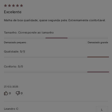
Atribuiu
Excelente
5
em
Malha de boa qualidade, quase segunda pele. Extremamente confortável.
5
Tamanho
:
Corresponde ao tamanho
Demasiado pequeno
Demasiado grande
Qualidade
:
5/5
Conforto
:
5/5
27/03/2025
0
0
Leandro C
L