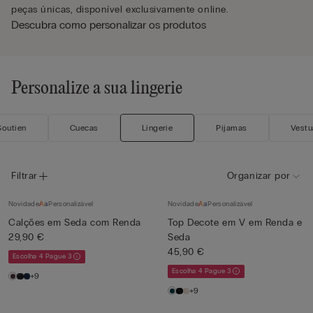
peças únicas, disponível exclusivamente online.
Descubra como personalizar os produtos
Personalize a sua lingerie
Soutien
Cuecas
Lingerie
Pijamas
Vestu
Filtrar
Organizar por
Novidade
Personalizável
Novidade
Personalizável
Calções em Seda com Renda
Top Decote em V em Renda e
29,90 €
Seda
45,90 €
Escolha 4 Pague 3
Escolha 4 Pague 3
+9
+9