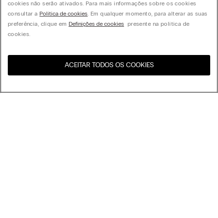
cookies não serão ativados. Para mais informações sobre os cookies
consultar a
Política de cookies
. Em qualquer momento, para alterar as suas
preferência, clique em
Definições de cookies
presente na política de
cookies.
ACEITAR TODOS OS COOKIES
Visite a loja online do seu
United States
país:
Organizar por
Best Sellers
Preço Descendente
My Intimissimi
Preço Crescente
Novidades
Gift card