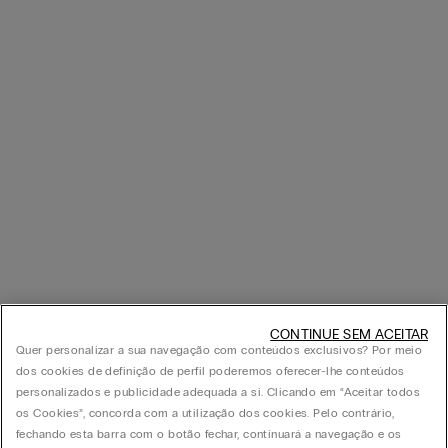
CONTINUE SEM ACEITAR
Quer personalizar a sua navegação com conteúdos exclusivos? Por meio
dos cookies de definição de perfil poderemos oferecer-lhe conteúdos
personalizados e publicidade adequada a si. Clicando em “Aceitar todos
os Cookies”, concorda com a utilização dos cookies. Pelo contrário,
fechando esta barra com o botão fechar, continuará a navegação e os