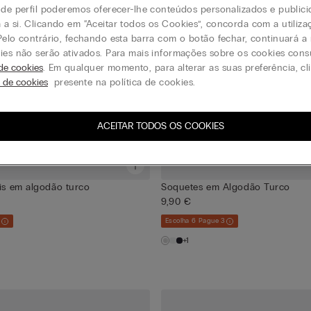
 de perfil poderemos oferecer-lhe conteúdos personalizados e public
a si. Clicando em “Aceitar todos os Cookies”, concorda com a utiliza
Pelo contrário, fechando esta barra com o botão fechar, continuará 
ies não serão ativados. Para mais informações sobre os cookies cons
 de cookies
. Em qualquer momento, para alterar as suas preferência, c
s de cookies
presente na política de cookies.
ACEITAR TODOS OS COOKIES
eis em algodão turco
Soquetes em Algodão Turco
9,90 €
3
Escolha 6 Pague 3
+1