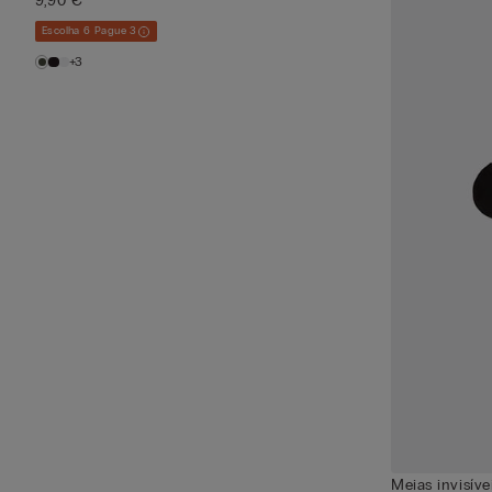
9,90 €
Escolha 6 Pague 3
+3
Meias invisív