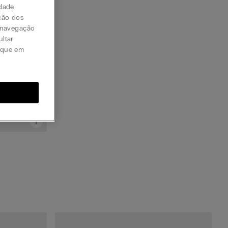
idade
ção dos
a navegação
ultar
lique em