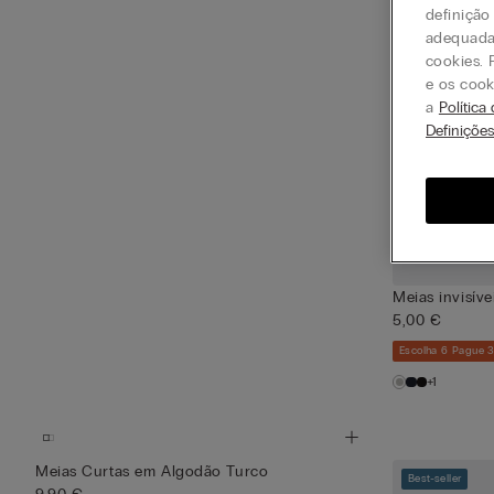
definição
adequada 
cookies. 
e os cook
a
Política
Definiçõe
Meias invisív
5,00 €
Escolha 6 Pague 
+1
Meias Curtas em Algodão Turco
Best-seller