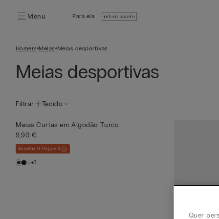
Menu
Para ela:
Homem
Meias
Meias desportivas
Meias desportivas
Filtrar
Tecido
Meias Curtas em Algodão Turco
9,90 €
Escolha 6 Pague 3
+3
Quer pers