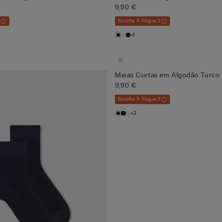
9,90 €
3
Escolha 6 Pague 3
+1
Meias Curtas em Algodão Turco
9,90 €
Escolha 6 Pague 3
+3