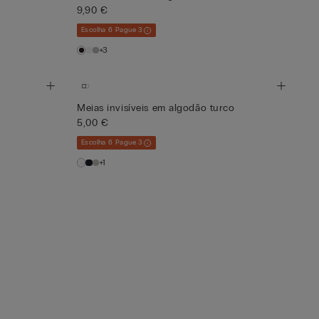
9,90 €
Escolha 6 Pague 3
+3
Meias invisíveis em algodão turco
5,00 €
Escolha 6 Pague 3
+1