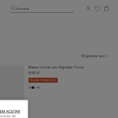
Procurar
Organizar por
Meias Curtas em Algodão Turco
9,90 €
Escolha 6 Pague 3
+3
EM ACEITAR
ookies de