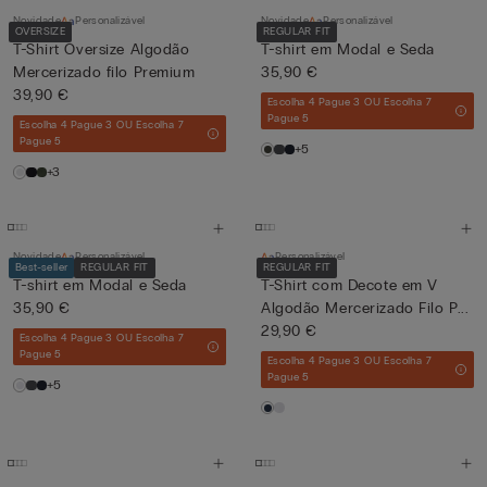
Novidade
Personalizável
Novidade
Personalizável
OVERSIZE
REGULAR FIT
T-Shirt Oversize Algodão
T-shirt em Modal e Seda
Mercerizado filo Premium
35,90 €
39,90 €
Escolha 4 Pague 3 OU Escolha 7
Pague 5
Escolha 4 Pague 3 OU Escolha 7
Pague 5
+5
+3
Novidade
Personalizável
Personalizável
Best-seller
REGULAR FIT
REGULAR FIT
T-shirt em Modal e Seda
T-Shirt com Decote em V
35,90 €
Algodão Mercerizado Filo P...
29,90 €
Escolha 4 Pague 3 OU Escolha 7
Pague 5
Escolha 4 Pague 3 OU Escolha 7
Pague 5
+5