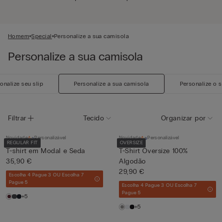
Homem
Special
Personalize a sua camisola
Personalize a sua camisola
onalize seu slip
Personalize a sua camisola
Personalize o 
Filtrar
Tecido
Organizar por
Novidade
Personalizável
Novidade
Personalizável
REGULAR FIT
OVERSIZE
T-shirt em Modal e Seda
T-Shirt Oversize 100%
35,90 €
Algodão
29,90 €
Escolha 4 Pague 3 OU Escolha 7
Pague 5
Escolha 4 Pague 3 OU Escolha 7
Pague 5
+5
+5