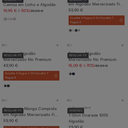
REGULAR FIT
REGULAR FIT
em Algodão Mercerizado Fi...
Camisa em Linho e Algodão
59,90 €
19,95 €
(-50%)
39,90 €
Escolha 4 Pague 3 OU Escolha 7
+3
Pague 5
+1
Pólo em Algodão
Pólo em Algodão
REGULAR FIT
REGULAR FIT
Mercerizado filo Premium
Mercerizado filo Premium
49,90 €
15,00 €
(-70%)
49,90 €
Escolha 4 Pague 3 OU Escolha 7
Pague 5
Personalizável
Camisa de Manga Comprida
REGULAR FIT
OVERSIZE
em Algodão Mercerizado Fi...
T-Shirt Oversize 100%
59,90 €
Algodão
29,90 €