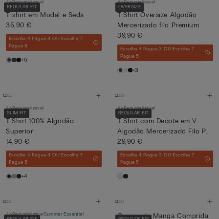
Personalizável
Personalizável
REGULAR FIT
OVERSIZE
T-shirt em Modal e Seda
T-Shirt Oversize Algodão
35,90 €
Mercerizado filo Premium
39,90 €
Escolha 4 Pague 3 OU Escolha 7
Pague 5
Escolha 4 Pague 3 OU Escolha 7
Pague 5
+5
+3
Personalizável
Personalizável
SLIM FIT
REGULAR FIT
T-Shirt 100% Algodão
T-Shirt com Decote em V
Superior
Algodão Mercerizado Filo P...
14,90 €
29,90 €
Escolha 4 Pague 3 OU Escolha 7
Escolha 4 Pague 3 OU Escolha 7
Pague 5
Pague 5
+4
Personalizável
Summer Essential
Camisa de Manga Comprida