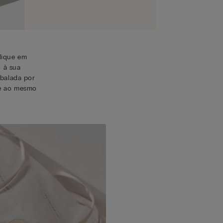
lique em
o à sua
balada por
te ao mesmo