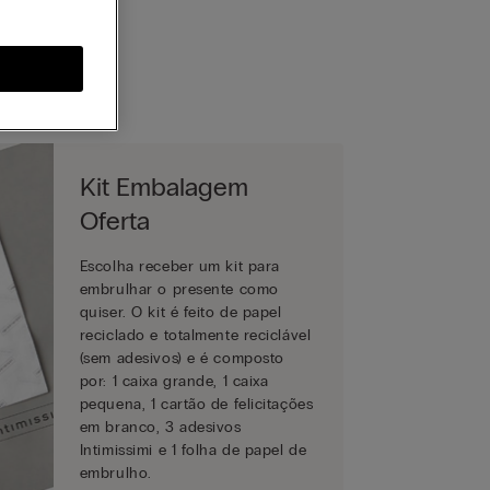
a.
Kit Embalagem
Oferta
Escolha receber um kit para
embrulhar o presente como
quiser. O kit é feito de papel
reciclado e totalmente reciclável
(sem adesivos) e é composto
por: 1 caixa grande, 1 caixa
pequena, 1 cartão de felicitações
em branco, 3 adesivos
Intimissimi e 1 folha de papel de
embrulho.