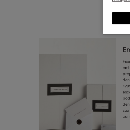
c
Em
Esc
emb
pre
den
ríg
esc
pod
den
sua
com