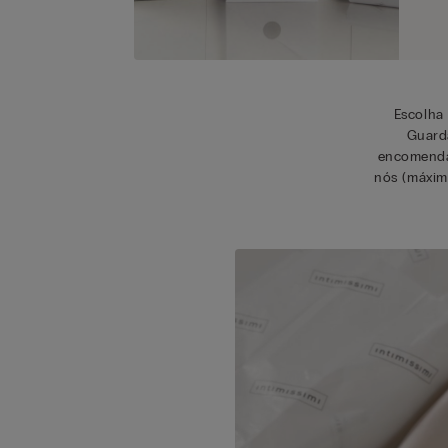
Escolha
Guarda
encomenda
nós (máxim