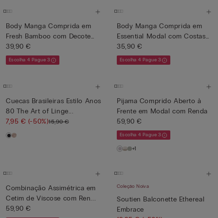
Body Manga Comprida em
Body Manga Comprida em
Fresh Bamboo com Decote
Essential Modal com Costas
em ...
39,90 €
...
35,90 €
Escolha 4 Pague 3
Escolha 4 Pague 3
Cuecas Brasileiras Estilo Anos
Pijama Comprido Aberto à
80 The Art of Linge...
Frente em Modal com Renda
7,95 €
(-50%)
59,90 €
15,90 €
Escolha 4 Pague 3
+1
Coleção Noiva
Combinação Assimétrica em
Cetim de Viscose com Ren...
Soutien Balconette Ethereal
59,90 €
Embrace