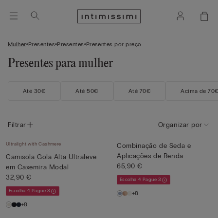
Mulher
Presentes
Presentes
Presentes por preço
Presentes para mulher
Até 30€
Até 50€
Até 70€
Acima de 70
Filtrar
Organizar por
Ultralight with Cashmere
Combinação de Seda e
Aplicações de Renda
Camisola Gola Alta Ultraleve
65,90 €
em Caxemira Modal
32,90 €
Escolha 4 Pague 3
Escolha 4 Pague 3
+8
+8