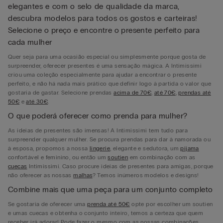
elegantes e com o selo de qualidade da marca,
descubra modelos para todos os gostos e carteiras!
Selecione o preço e encontre o presente perfeito para
cada mulher
Quer seja para uma ocasião especial ou simplesmente porque gosta de
surpreender, oferecer presentes é uma sensação mágica. A Intimissimi
criou uma coleção especialmente para ajudar a encontrar o presente
perfeito, e não há nada mais prático que definir logo à partida o valor que
gostaria de gastar. Selecione prendas
acima de 70€
,
até 70€
,
prendas até
50€
e
até 30€
.
O que poderá oferecer como prenda para mulher?
As ideias de presentes são imensas! A Intimissimi tem tudo para
surpreender qualquer mulher. Se procura prendas para dar à namorada ou
à esposa, propomos a nossa
lingerie
, elegante e sedutora, um
pijama
confortável e feminino, ou então um
soutien
em combinação com as
cuecas
Intimissimi. Caso procure ideias de presentes para amigas, porque
não oferecer as nossas
malhas
? Temos inúmeros modelos e designs!
Combine mais que uma peça para um conjunto completo
Se gostaria de oferecer uma
prenda até 50€
opte por escolher um soutien
e umas cuecas e obtenha o conjunto inteiro, temos a certeza que quem
receber irá adorar! Pode fazer o mesmo com as nossas combinações,