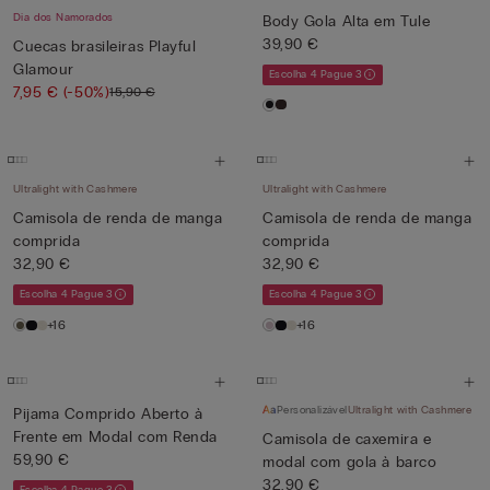
Dia dos Namorados
Body Gola Alta em Tule
39,90 €
Cuecas brasileiras Playful
Glamour
Escolha 4 Pague 3
7,95 €
(-50%)
15,90 €
Ultralight with Cashmere
Ultralight with Cashmere
Camisola de renda de manga
Camisola de renda de manga
comprida
comprida
32,90 €
32,90 €
Escolha 4 Pague 3
Escolha 4 Pague 3
+16
+16
Personalizável
Ultralight with Cashmere
Pijama Comprido Aberto à
Frente em Modal com Renda
Camisola de caxemira e
59,90 €
modal com gola à barco
32,90 €
Escolha 4 Pague 3