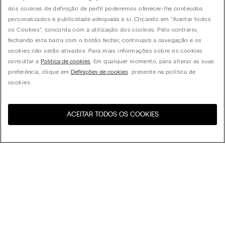
dos cookies de definição de perfil poderemos oferecer-lhe conteúdos
personalizados e publicidade adequada a si. Clicando em “Aceitar todos
os Cookies”, concorda com a utilização dos cookies. Pelo contrário,
fechando esta barra com o botão fechar, continuará a navegação e os
cookies não serão ativados. Para mais informações sobre os cookies
consultar a
Política de cookies
. Em qualquer momento, para alterar as suas
preferência, clique em
Definições de cookies
presente na política de
cookies.
ACEITAR TODOS OS COOKIES
Visite a loja online do seu
United States
país:
Organizar por
Best Sellers
Preço Descendente
My Intimissimi
Preço Crescente
Novidades