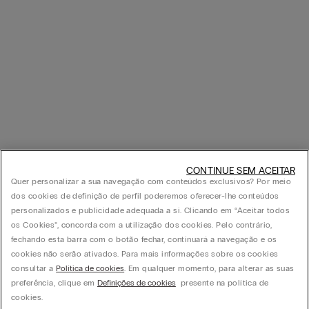
CONTINUE SEM ACEITAR
Quer personalizar a sua navegação com conteúdos exclusivos? Por meio
dos cookies de definição de perfil poderemos oferecer-lhe conteúdos
personalizados e publicidade adequada a si. Clicando em “Aceitar todos
os Cookies”, concorda com a utilização dos cookies. Pelo contrário,
fechando esta barra com o botão fechar, continuará a navegação e os
cookies não serão ativados. Para mais informações sobre os cookies
consultar a
Política de cookies
. Em qualquer momento, para alterar as suas
preferência, clique em
Definições de cookies
presente na política de
cookies.