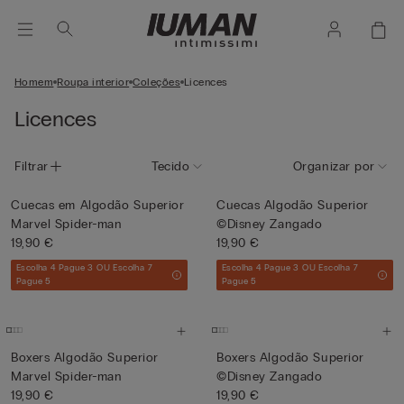
Homem
Roupa interior
Coleções
Licences
Licences
Filtrar
Tecido
Organizar por
Cuecas em Algodão Superior
Cuecas Algodão Superior
Marvel Spider-man
©Disney Zangado
19,90 €
19,90 €
Escolha 4 Pague 3 OU Escolha 7
Escolha 4 Pague 3 OU Escolha 7
Pague 5
Pague 5
Boxers Algodão Superior
Boxers Algodão Superior
Marvel Spider-man
©Disney Zangado
19,90 €
19,90 €