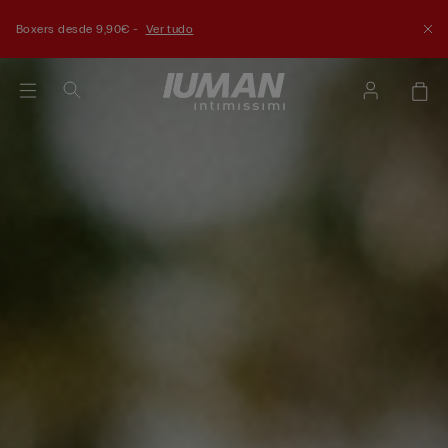
Boxers desde 9,90€ -
Ver tudo
Ver
tudo
Promoção Meias: escolha 6 e pague apenas 3! -
Ver tudo