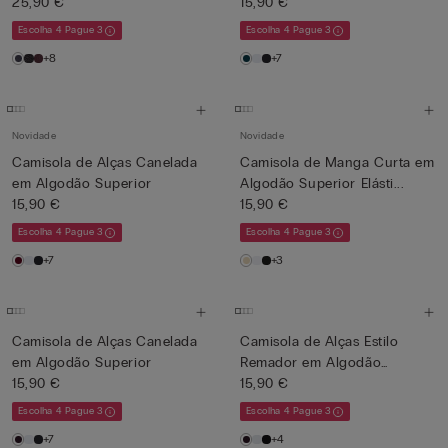
25,90 €
15,90 €
Escolha 4 Pague 3
Escolha 4 Pague 3
+8
+7
Novidade
Novidade
Camisola de Alças Canelada
Camisola de Manga Curta em
em Algodão Superior
Algodão Superior Elásti...
15,90 €
15,90 €
Escolha 4 Pague 3
Escolha 4 Pague 3
+7
+3
Camisola de Alças Canelada
Camisola de Alças Estilo
em Algodão Superior
Remador em Algodão
15,90 €
Superi...
15,90 €
Escolha 4 Pague 3
Escolha 4 Pague 3
+7
+4