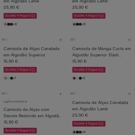
em Algodão Lamé
em Algodão Lamé
25,90 €
25,90 €
Escolha 4 Pague 3
Escolha 4 Pague 3
+8
+8
Camisola de Alças Canelada
Camisola de Manga Curta em
em Algodão Superior
Algodão Superior Elásti...
15,90 €
15,90 €
Escolha 4 Pague 3
Escolha 4 Pague 3
+7
+3
Personalizável
Camisola de Alças Canelada
em Algodão Lamé
Camisola de Alças com
25,90 €
Decote Redondo em Algodão
se...
15,90 €
Escolha 4 Pague 3
Escolha 4 Pague 3
+8