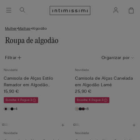
Mulher
Malhas
Algodão
Roupa de algodão
Filtrar
Organizar por
Novidade
Novidade
Camisola de Alças Estilo
Camisola de Alças Canelada
Remador em Algodão
em Algodão Lamé
Superi...
15,90 €
25,90 €
Escolha 4 Pague 3
Escolha 4 Pague 3
+4
+8
Novidade
Novidade