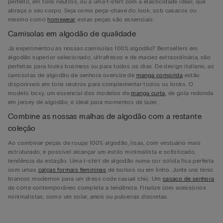
perfeito, em tons neutros, ou a uma t-shirt com a elasticidade ideal, que
abraça o seu corpo. Seja como peça-chave do look, sob casacos ou
mesmo como
homewear
, estas peças são essenciais.
Camisolas em algodão de qualidade
Já experimentou as nossas camisolas 100% algodão? Bestsellers em
algodão superior selecionado, ultrafresco e de maciez extraordinária, são
perfeitas para looks business ou para todos os dias. De design italiano, as
camisolas de algodão de senhora oversize de
manga comprida
estão
disponíveis em tons neutros para complementar todos os looks. O
modelo boxy, um essencial dos modelos de
manga curta
, de gola redonda
em jersey de algodão, é ideal para momentos de lazer.
Combine as nossas malhas de algodão com a restante
coleção
Ao combinar peças de roupa 100% algodão, lisas, com vestuário mais
estruturado, é possível alcançar um estilo minimalista e sofisticado,
tendência da estação. Uma t-shirt de algodão numa cor sólida fica perfeita
com umas
calças formais femininas
de bolsos ou em linho. Junte uns ténis
brancos modernos para um dress code casual chic. Um
casaco de senhora
de corte contemporâneo completa a tendência. Finalize com acessórios
minimalistas, como um colar, anéis ou pulseiras discretas.