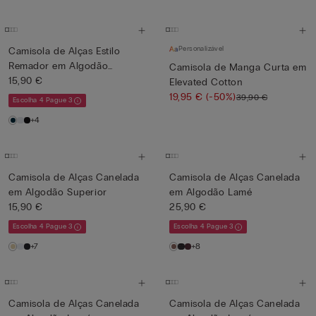
Personalizável
Camisola de Alças Estilo
Remador em Algodão
Camisola de Manga Curta em
Superi...
15,90 €
Elevated Cotton
19,95 €
(-50%)
39,90 €
Escolha 4 Pague 3
+4
Camisola de Alças Canelada
Camisola de Alças Canelada
em Algodão Superior
em Algodão Lamé
15,90 €
25,90 €
Escolha 4 Pague 3
Escolha 4 Pague 3
+7
+8
Camisola de Alças Canelada
Camisola de Alças Canelada