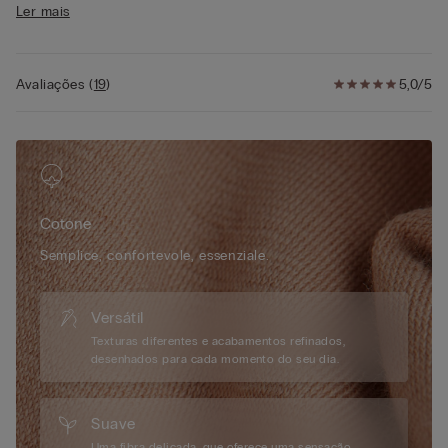
Ler mais
• 100% algodão
• A modelo mede 1,75 m de altura e veste o tamanho S
Avaliações
(
19
)
5,0/5
Cotone
Semplice, confortevole, essenziale.
Versátil
Texturas diferentes e acabamentos refinados,
desenhados para cada momento do seu dia.
Suave
Uma fibra delicada, que oferece uma sensação