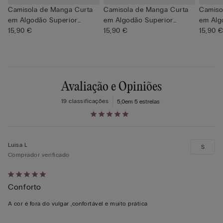
Camisola de Manga Curta
Camisola de Manga Curta
Camiso
em Algodão Superior
em Algodão Superior
em Alg
Elásti...
15,90 €
Elásti...
15,90 €
Elásti...
15,90 
Avaliação e Opiniões
19 classificações
5,0
em 5 estrelas
Luisa L
S
Comprador verificado
Atribuiu
Conforto
5
em
A cor é fora do vulgar ,confortável e muito prática
5