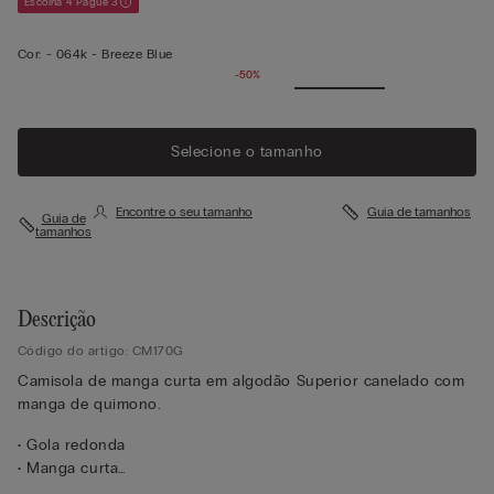
Escolha 4 Pague 3
Cor:
-
064k - Breeze Blue
-50%
Selecione o tamanho
Encontre o seu tamanho
Guia de tamanhos
Guia de
tamanhos
Descrição
Código do artigo: CM170G
Camisola de manga curta em algodão Superior canelado com
manga de quimono.
• Gola redonda
• Manga curta
• Corte regular