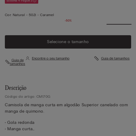
Escolha 4 Pague 3
Cor:
Natural -
502i - Caramel
-50%
Selecione o tamanho
Encontre o seu tamanho
Guia de tamanhos
Guia de
tamanhos
Descrição
Código do artigo: CM170G
Camisola de manga curta em algodão Superior canelado com
manga de quimono.
• Gola redonda
• Manga curta
• Corte regular