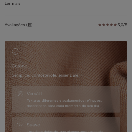
Ler mais
• 100% algodão
• A modelo mede 1,75 m de altura e veste o tamanho S
Avaliações
(
19
)
5,0/5
Cotone
Semplice, confortevole, essenziale.
Versátil
Texturas diferentes e acabamentos refinados,
desenhados para cada momento do seu dia.
Suave
Uma fibra delicada, que oferece uma sensação