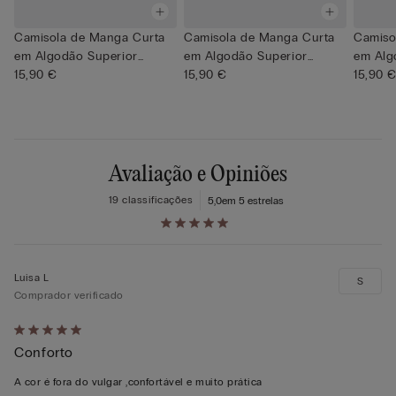
Camisola de Manga Curta
Camisola de Manga Curta
Camiso
em Algodão Superior
em Algodão Superior
em Alg
Elásti...
15,90 €
Elásti...
15,90 €
Elásti...
15,90 
Avaliação e Opiniões
19 classificações
5,0
em 5 estrelas
Luisa L
S
Comprador verificado
Atribuiu
Conforto
5
em
A cor é fora do vulgar ,confortável e muito prática